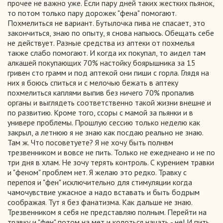
прочее не важно уже. Если пару дней таких жестких пьянок,
то потом только пару дорожек "фена" помогают.
Похмелиться не вариант. Бутылочка пива не спасает, это
закончиться, знаю по опыту, я снова напьюсь. Обещать себе
не действует. Разные средства из аптеки от похмелья
также слабо помогают. И когда их покупал, то аидел там
алкашей покупающих 70% настойку боярышника за 15
гривен сто грамм и под аптекой они пиши с горла. Глядя на
них я боюсь спиться и с мелочью бежать в аптеку
похмелиться каплями выпив без ничего 70% пропалив
органы и выглядеть соответственно такой жизни внешне и
по развитию. Кроме того, ссоры с мамой за пьянки и в
универе проблемы. Прошлую сессию только неделю как
закрыл, а летнюю я не знаю как посдаю реально не знаю.
Там ж. Что посоветуете? Я не хочу быть полнвм
трезвенником и вовсе не пить. Только не ежеднеано и не по
три дня в хлам. Не зочу терять контроль. С курением травки
и "феном" проблем нет. Я желаю это редко. Травку с
перепоя и "фен" исключительно для стимуляции когда
чамочувствие ужасное а надо вставать и быть бодрым
соображая. Тут я без фанатизма. Как дальше не знаю.
Трезвенником я себя не представляю полным. Перейти на
травку и "фен" потом на мет и колоться начать - не! И пить