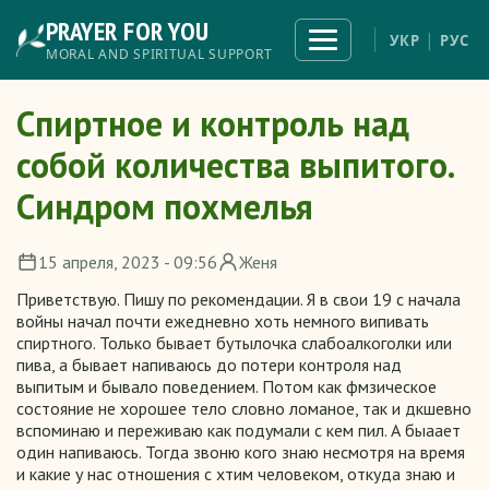
Skip
PRAYER FOR YOU
to
Toggle
УКР
РУС
navigation
main
MORAL AND SPIRITUAL SUPPORT
content
Спиртное и контроль над
собой количества выпитого.
Синдром похмелья
15 апреля, 2023 - 09:56
Женя
Приветствую. Пишу по рекомендации. Я в свои 19 с начала
войны начал почти ежедневно хоть немного випивать
спиртного. Только бывает бутылочка слабоалкоголки или
пива, а бывает напиваюсь до потери контроля над
выпитым и бывало поведением. Потом как фмзическое
состояние не хорошее тело словно ломаное, так и дкшевно
вспоминаю и переживаю как подумали с кем пил. А быаает
один напиваюсь. Тогда звоню кого знаю несмотря на время
и какие у нас отношения с хтим человеком, откуда знаю и