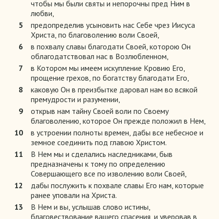
чтобы мы были святы и непорочны пред Ним в
любви,
5
предопределив усыновить нас Себе чрез Иисуса
Христа, по благоволению воли Своей,
6
в похвалу славы благодати Своей, которою Он
облагодатствовал нас в Возлюбленном,
7
в Котором мы имеем искупление Кровию Его,
прощение грехов, по богатству благодати Его,
8
каковую Он в преизбытке даровал нам во всякой
премудрости и разумении,
9
открыв нам тайну Своей воли по Своему
благоволению, которое Он прежде положил в Нем,
10
в устроении полноты времен, дабы все небесное и
земное соединить под главою Христом.
11
В Нем мы и сделались наследниками, быв
предназначены к тому по определению
Совершающего все по изволению воли Своей,
12
дабы послужить к похвале славы Его нам, которые
ранее уповали на Христа.
13
В Нем и вы, услышав слово истины,
благовествование вашего спасения, и уверовав в