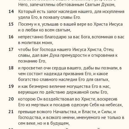
Него, запечатлены обетованным Святым Духом,
14
Который есть залог наследия нашего, для искупления
удела Его, в похвалу славы Его.
15
Посему и я, услышав о вашей вере во Христа Иисуса
и о любви ко всем святым,
16
непрестанно благодарю за вас Бога, вспоминая о вас
в молитвах моих,
17
чтобы Бог Господа нашего Иисуса Христа, Отец
славы, дал вам Духа премудрости и откровения к
познанию Его,
18
и просветил очи сердца вашего, дабы вы познали, в
чем состоит надежда призвания Его, и какое
богатство славного наследия Его для святых,
19
и как безмерно величие могущества Его в нас,
верующих по действию державной силы Его,
20
которою Он воздействовал во Христе, воскресив
Его из мертвых и посадив одесную Себя на небесах,
21
превыше всякого Начальства, и Власти, и Силы, и
Господства, и всякого имени, именуемого не только в
сем веке, но и в будущем,