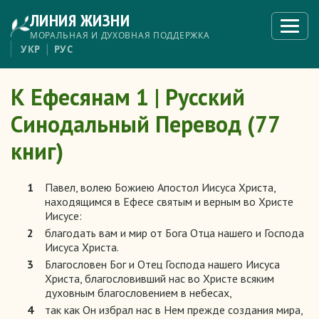
Перейти
ЛИНИЯ ЖИЗНИ
к
Откры
меню
основному
МОРАЛЬНАЯ И ДУХОВНАЯ ПОДДЕРЖКА
содержанию
УКР
РУС
К Ефесянам 1 | Русский
Синодальный Перевод (77
книг)
1
Павел, волею Божиею Апостол Иисуса Христа,
находящимся в Ефесе святым и верным во Христе
Иисусе:
2
благодать вам и мир от Бога Отца нашего и Господа
Иисуса Христа.
3
Благословен Бог и Отец Господа нашего Иисуса
Христа, благословивший нас во Христе всяким
духовным благословением в небесах,
4
так как Он избрал нас в Нем прежде создания мира,