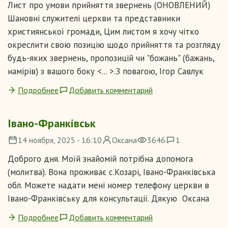
Лист про умови прийняття звернень (ОНОВЛЕНИЙ)
Шановні служителі церкви та представники
християнської громади, Цим листом я хочу чітко
окреслити свою позицію щодо прийняття та розгляду
будь-яких звернень, пропозицій чи "божань" (бажань,
намірів) з вашого боку <... >.З повагою, Ігор Савлук
Подробнее
Добавить комментарий
Івано-Франківськ
14 ноября, 2025 - 16:10
Оксана
3646
1
Доброго дня. Моїй знайомій потрібна допомога
(молитва). Вона проживає с.Козарі, Івано-Франківська
обл. Можете надати мені номер телефону церкви в
Івано-Франківську для консультації. Дякую Оксана
Подробнее
Добавить комментарий