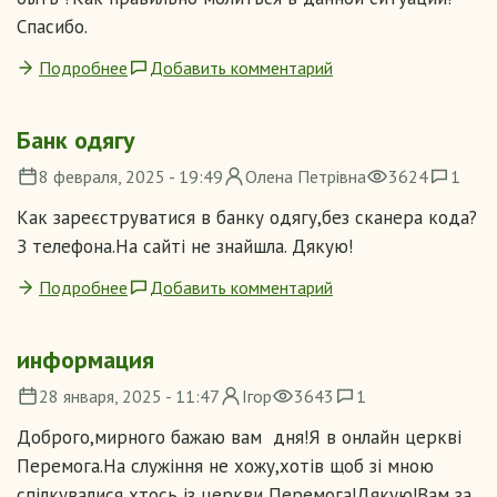
Спасибо.
Подробнее
Добавить комментарий
Банк одягу
8 февраля, 2025 - 19:49
Олена Петрівна
3624
1
Как зареєструватися в банку одягу,без сканера кода?
З телефона.На сайті не знайшла. Дякую!
Подробнее
Добавить комментарий
информация
28 января, 2025 - 11:47
Ігор
3643
1
Доброго,мирного бажаю вам дня!Я в онлайн церкві
Перемога.На служіння не хожу,хотів щоб зі мною
спілкувалися хтось із церкви Перемога!Дякую!Вам за