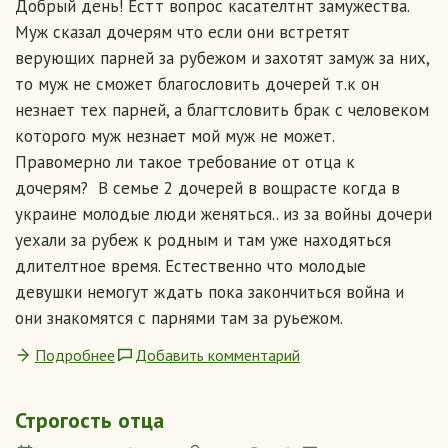
Добрый день! Естт вопрос касателтнт замужества.
Муж сказал дочерям что если они встретят
верующих парней за рубежом и захотят замуж за них,
то муж не сможет благословить дочерей т.к он
незнает тех парней, а благтсловить брак с человеком
которого муж незнает мой муж не может.
Правомерно ли такое требование от отца к
дочерям? В семье 2 дочерей в вощрасте когда в
украине молодые люди женяться.. из за войны дочери
уехали за рубеж к родным и там уже находяться
длителтное время. Естественно что молодые
девушки немогут ждать пока закончиться война и
они знакомятся с парнями там за руьежом.
Подробнее
Добавить комментарий
Строгость отца