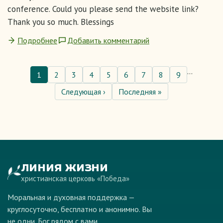
conference. Could you please send the website link?
Thank you so much. Blessings
Подробнее
Добавить комментарий
…
Страница
1
Страница
2
Страница
3
Страница
4
Страница
5
Страница
6
Страница
7
Страница
8
Страница
9
Нумерация
Следующая
Следующая ›
Последняя
Последняя »
страниц
страница
страница
ЛИНИЯ ЖИЗНИ
христианская церковь «Победа»
Моральная и духовная поддержка —
круглосуточно, бесплатно и анонимно. Вы
не одни. Бог рядом с вами.