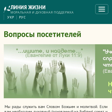
Перейти
ЛИНИЯ ЖИЗНИ
к
Откры
меню
основному
МОРАЛЬНАЯ И ДУХОВНАЯ ПОДДЕРЖКА
содержанию
УКР
РУС
Вопросы посетителей
Мы рады служить вам Словом Божьим и молитвой. Если
вам необходим духовный (основанный на Библии) совет и