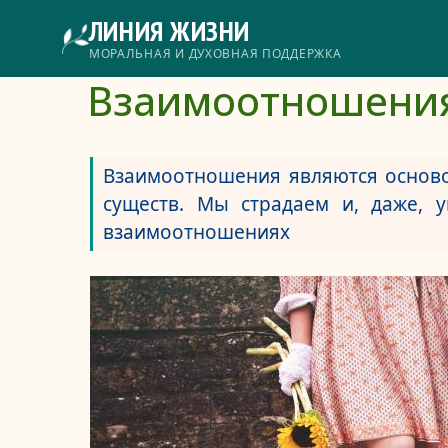
Перейти
ЛИНИЯ ЖИЗНИ
к
основному
Главное
МОРАЛЬНАЯ И ДУХОВНАЯ ПОДДЕРЖКА
содержанию
Взаимоотношени
меню
Взаимоотношения являются осново
существ. Мы страдаем и, даже, 
взаимоотношениях