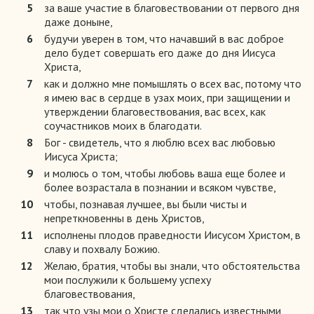
5
за ваше участие в благовествовании от первого дня
даже доныне,
6
будучи уверен в том, что начавший в вас доброе
дело будет совершать его даже до дня Иисуса
Христа,
7
как и должно мне помышлять о всех вас, потому что
я имею вас в сердце в узах моих, при защищении и
утверждении благовествования, вас всех, как
соучастников моих в благодати.
8
Бог - свидетель, что я люблю всех вас любовью
Иисуса Христа;
9
и молюсь о том, чтобы любовь ваша еще более и
более возрастала в познании и всяком чувстве,
10
чтобы, познавая лучшее, вы были чисты и
непреткновенны в день Христов,
11
исполнены плодов праведности Иисусом Христом, в
славу и похвалу Божию.
12
Желаю, братия, чтобы вы знали, что обстоятельства
мои послужили к большему успеху
благовествования,
13
так что узы мои о Христе сделались известными