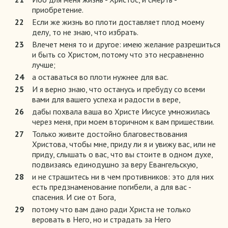
приобретение.
22
Если же жизнь во плоти доставляет плод моему
делу, то не знаю, что избрать.
23
Влечет меня то и другое: имею желание разрешиться
и быть со Христом, потому что это несравненно
лучше;
24
а оставаться во плоти нужнее для вас.
25
И я верно знаю, что останусь и пребуду со всеми
вами для вашего успеха и радости в вере,
26
дабы похвала ваша во Христе Иисусе умножилась
через меня, при моем вторичном к вам пришествии.
27
Только живите достойно благовествования
Христова, чтобы мне, приду ли я и увижу вас, или не
приду, слышать о вас, что вы стоите в одном духе,
подвизаясь единодушно за веру Евангельскую,
28
и не страшитесь ни в чем противников: это для них
есть предзнаменование погибели, а для вас -
спасения. И сие от Бога,
29
потому что вам дано ради Христа не только
веровать в Него, но и страдать за Него