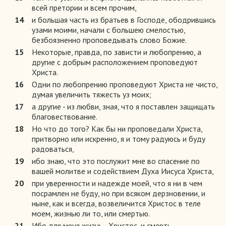
всей претории и всем прочим,
14
и большая часть из братьев в Господе, ободрившись
узами моими, начали с большею смелостью,
безбоязненно проповедывать слово Божие.
15
Некоторые, правда, по зависти и любопрению, а
другие с добрым расположением проповедуют
Христа.
16
Одни по любопрению проповедуют Христа не чисто,
думая увеличить тяжесть уз моих;
17
а другие - из любви, зная, что я поставлен защищать
благовествование.
18
Но что до того? Как бы ни проповедали Христа,
притворно или искренно, я и тому радуюсь и буду
радоваться,
19
ибо знаю, что это послужит мне во спасение по
вашей молитве и содействием Духа Иисуса Христа,
20
при уверенности и надежде моей, что я ни в чем
посрамлен не буду, но при всяком дерзновении, и
ныне, как и всегда, возвеличится Христос в теле
моем, жизнью ли то, или смертью.
21
Ибо для меня жизнь - Христос, и смерть -