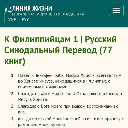
Перейти
ЛИНИЯ ЖИЗНИ
к
Откры
меню
основному
МОРАЛЬНАЯ И ДУХОВНАЯ ПОДДЕРЖКА
содержанию
УКР
РУС
К Филиппийцам 1 | Русский
Синодальный Перевод (77
книг)
1
Павел и Тимофей, рабы Иисуса Христа, всем святым
во Христе Иисусе, находящимся в Филиппах, с
епископами и диаконами:
2
благодать вам и мир от Бога Отца нашего и Господа
Иисуса Христа.
3
Благодарю Бога моего при всяком воспоминании о
вас,
4
всегда во всякой молитве моей за всех вас принося с
радостью молитву мою,