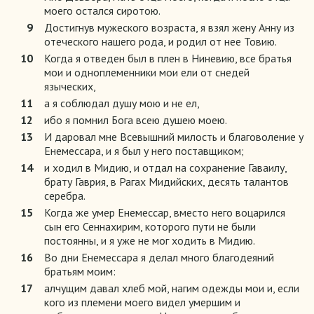
моего остался сиротою.
9
Достигнув мужеского возраста, я взял жену Анну из
отеческого нашего рода, и родил от нее Товию.
10
Когда я отведен был в плен в Ниневию, все братья
мои и одноплеменники мои ели от снедей
языческих,
11
а я соблюдал душу мою и не ел,
12
ибо я помнил Бога всею душею моею.
13
И даровал мне Всевышний милость и благоволение у
Енемессара, и я был у него поставщиком;
14
и ходил в Мидию, и отдал на сохранение Гаваилу,
брату Гаврия, в Рагах Мидийских, десять талантов
серебра.
15
Когда же умер Енемессар, вместо него воцарился
сын его Сеннахирим, которого пути не были
постоянны, и я уже не мог ходить в Мидию.
16
Во дни Енемессара я делал много благодеяний
братьям моим:
17
алчущим давал хлеб мой, нагим одежды мои и, если
кого из племени моего видел умершим и