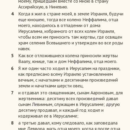
моему, пришедшим вместе со мною в страну
Ассирийскую, в Ниневию.
4
Когда я жил в стране моей, в земле Израиля, будучи
еще юношею, тогда все колено Неффалима, отца
моего, находилось в отпадении от дома
Иерусалима, избранного от всех колен Израиля,
чтобы всем им приносить там жертвы, где освящен
храм селения Всевышнего и утвержден во все роды
навек.
5
Как все отложившиеся колена приносили жертвы
Ваалу, юнице, так и дом Неффалима, отца моего.
6
Я же один часто ходил в Иерусалим на праздники,
как предписано всему Израилю установлением
вечным, с начатками и десятинами произведений
земли и начатками шерсти овец,
7
и отдавал это священникам, сынам Аароновым, для
жертвенника: десятину всех произведений давал
сынам Левииным, служащим в Иерусалиме; другую
десятину продавал, и каждый год ходил и
издерживал ее в Иерусалиме;
8
а третью давал, кому следовало, как заповедала
мне Деввора, мать отца моего, когда я после отца