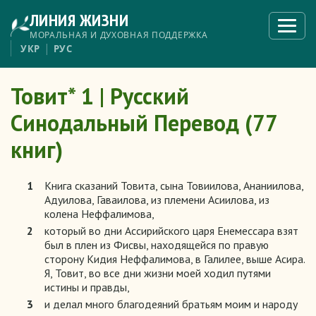
Перейти
ЛИНИЯ ЖИЗНИ
к
Откры
меню
основному
МОРАЛЬНАЯ И ДУХОВНАЯ ПОДДЕРЖКА
содержанию
УКР
РУС
Товит* 1 | Русский
Синодальный Перевод (77
книг)
1
Книга сказаний Товита, сына Товиилова, Ананиилова,
Адуилова, Гаваилова, из племени Асиилова, из
колена Неффалимова,
2
который во дни Ассирийского царя Енемессара взят
был в плен из Фисвы, находящейся по правую
сторону Кидия Неффалимова, в Галилее, выше Асира.
Я, Товит, во все дни жизни моей ходил путями
истины и правды,
3
и делал много благодеяний братьям моим и народу