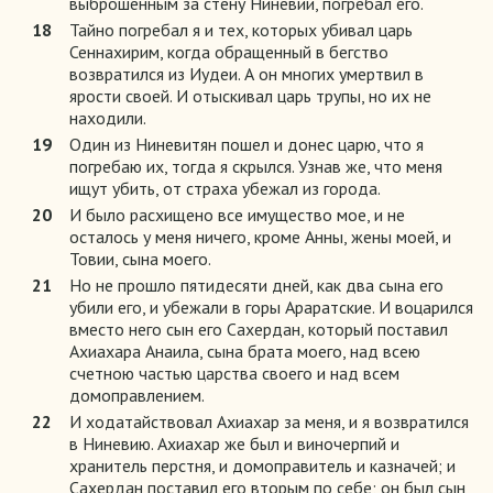
выброшенным за стену Ниневии, погребал его.
18
Тайно погребал я и тех, которых убивал царь
Сеннахирим, когда обращенный в бегство
возвратился из Иудеи. А он многих умертвил в
ярости своей. И отыскивал царь трупы, но их не
находили.
19
Один из Ниневитян пошел и донес царю, что я
погребаю их, тогда я скрылся. Узнав же, что меня
ищут убить, от страха убежал из города.
20
И было расхищено все имущество мое, и не
осталось у меня ничего, кроме Анны, жены моей, и
Товии, сына моего.
21
Но не прошло пятидесяти дней, как два сына его
убили его, и убежали в горы Араратские. И воцарился
вместо него сын его Сахердан, который поставил
Ахиахара Анаила, сына брата моего, над всею
счетною частью царства своего и над всем
домоправлением.
22
И ходатайствовал Ахиахар за меня, и я возвратился
в Ниневию. Ахиахар же был и виночерпий и
хранитель перстня, и домоправитель и казначей; и
Сахердан поставил его вторым по себе; он был сын