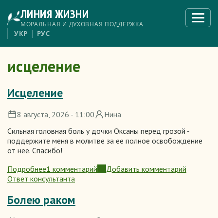
Перейти
ЛИНИЯ ЖИЗНИ
к
Откры
меню
основному
МОРАЛЬНАЯ И ДУХОВНАЯ ПОДДЕРЖКА
содержанию
УКР
РУС
исцеление
Исцеление
8 августа, 2026 - 11:00
Нина
Сильная головная боль у дочки Оксаны перед грозой -
поддержите меня в молитве за ее полное освобождение
от нее. Спасибо!
Подробнее
1 комментарий
Добавить комментарий
о
Ответ консультанта
Исцеление
Болею раком