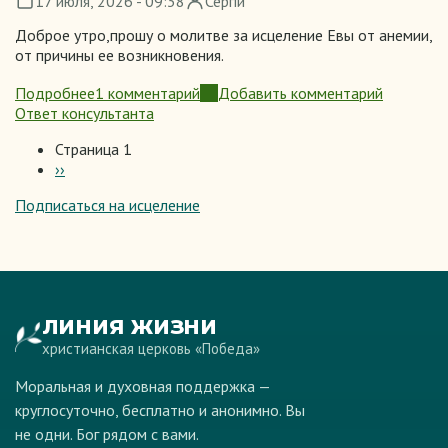
17 июля, 2026 - 09:38
Сергій
Доброе утро,прошу о молитве за исцеление Евы от анемии,
от причины ее возникновения.
Подробнее
1 комментарий
Добавить комментарий
о
Ответ консультанта
За
исцеление
Страница 1
Следующая
››
Нумерация
страница
страниц
Подписаться на исцеление
ЛИНИЯ ЖИЗНИ
христианская церковь «Победа»
Моральная и духовная поддержка —
круглосуточно, бесплатно и анонимно. Вы
не одни. Бог рядом с вами.