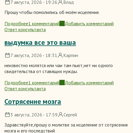
7 августа, 2026 - 19:26
Влад
Прошу чтобы помолились об моём исцеление.
Подробнее
1 комментарий
Добавить комментарий
о
Ответ консультанта
Болею
раком
выдумка все это ваша
7 августа, 2026 - 18:31
Карпин
неизвестно молятся или чаи там пьют,нет ни одного
свидетельства от ставящих нужды.
Подробнее
1 комментарий
Добавить комментарий
о
Ответ консультанта
выдумка
все
Сотрясение мозга
это
ваша
3 августа, 2026 - 17:59
Сергей
Здравствуйте,прошу о молитве за исцеление от сотрясения
мозга и его последствий