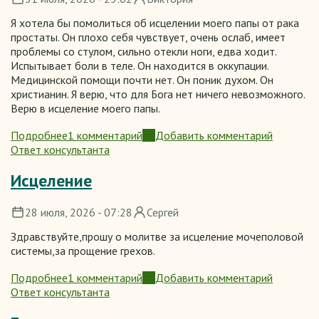
соседа
Я хотела бы помолиться об исцелении моего папы от рака
простаты. Он плохо себя чувствует, очень ослаб, имеет
проблемы со стулом, сильно отекли ноги, едва ходит.
Испытывает боли в теле. Он находится в оккупации.
Медицинской помощи почти нет. Он поник духом. Он
христианин. Я верю, что для Бога нет ничего невозможного.
Верю в исцеление моего папы.
Подробнее
1 комментарий
Добавить комментарий
о
Ответ консультанта
Исцеление
моего
Исцеление
папы
28 июля, 2026 - 07:28
Сергей
Здравствуйте,прошу о молитве за исцеление мочеполовой
системы,за прощение грехов.
Подробнее
1 комментарий
Добавить комментарий
о
Ответ консультанта
Исцеление