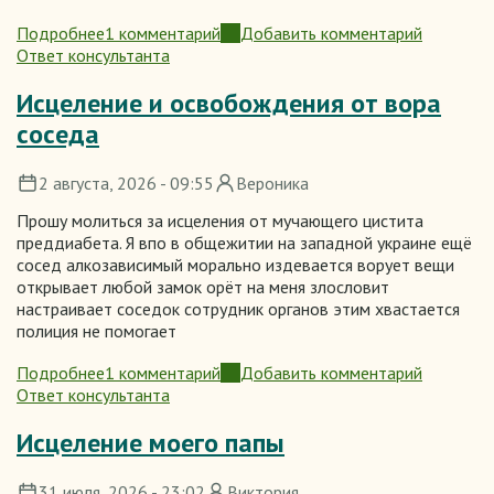
Подробнее
1 комментарий
Добавить комментарий
о
Ответ консультанта
Сотрясение
мозга
Исцеление и освобождения от вора
соседа
2 августа, 2026 - 09:55
Вероника
Прошу молиться за исцеления от мучающего цистита
преддиабета. Я впо в общежитии на западной украине ещё
сосед алкозависимый морально издевается ворует вещи
открывает любой замок орёт на меня злословит
настраивает соседок сотрудник органов этим хвастается
полиция не помогает
Подробнее
1 комментарий
Добавить комментарий
о
Ответ консультанта
Исцеление
и
Исцеление моего папы
освобождения
от
31 июля, 2026 - 23:02
Виктория
вора