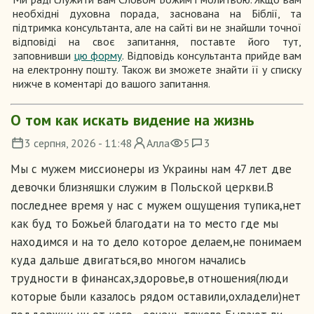
необхідні духовна порада, заснована на Біблії, та
підтримка консультанта, але на сайті ви не знайшли точної
відповіді на своє запитання, поставте його тут,
заповнивши
цю форму
. Відповідь консультанта прийде вам
на електронну пошту. Також ви зможете знайти її у списку
нижче в коментарі до вашого запитання.
О том как искать видение на жизнь
3 серпня, 2026 - 11:48
Алла
5
3
Мы с мужем миссионеры из Украины нам 47 лет две
девочки близняшки служим в Польской церкви.В
последнее время у нас с мужем ощущения тупика,нет
как буд то Божьей благодати на то место где мы
находимся и на то дело которое делаем,не понимаем
куда дальше двигаться,во многом начались
трудности в финансах,здоровье,в отношения(люди
которые были казалось рядом оставили,охладели)нет