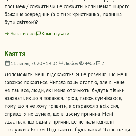
твої межі/ служити чи не служити, коли немає щирого
бажання зсередини (а є ти ж християнка , повинна
бути світлом)?
Читати далі
Коментувати
Каяття
11 липня, 2020 - 19:03
Любов
4403
2
Допоможіть мені, підскажіть! Я не розумію, що мені
заважає покаятися. Читала вашу статтю, вле в мене
не так все, люди, які мене оточують, будуть тільки
взахваті, якщо я покаюся, гріхи, також сумніваюся,
тому що я не хочу грішити, я стараюся з всіх сил,
справді я не думаю, що в цьому причина. Мені
здається, що одна з причин, це не налагоджені
стосунки з Богом. Підскажіть, будь ласка! Якщо це ця