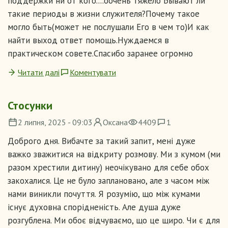
поддержки ни от кого....оочень тяжело Бывают ли
такие периоды в жизни служителя?Почему такое
могло быть(может не послушали Его в чем то)И как
найти выход ответ помощь.Нуждаемся в
практическом совете.Спасибо заранее огромно
Читати далі
Коментувати
Стосунки
2 липня, 2025 - 09:03
Оксана
4409
1
Доброго дня. Вибачте за такий запит, мені дуже
важко зважитися на відкриту розмову. Ми з кумом (ми
разом хрестили дитину) неочікувано для себе обох
закохалися. Це не було заплановано, але з часом між
нами виникли почуття. Я розумію, що між кумами
існує духовна спорідненість. Але душа дуже
розгублена. Ми обоє відчуваємо, що це щиро. Чи є для