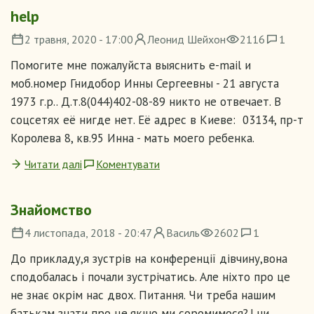
help
2 травня, 2020 - 17:00
Леонид Шейхон
2116
1
Помогите мне пожалуйста выяснить e-mail и
моб.номер Гнидобор Инны Сергеевны - 21 августа
1973 г.р.. Д.т.8(044)402-08-89 никто не отвечает. В
соцсетях её нигде нет. Её адрес в Киеве: 03134, пр-т
Королева 8, кв.95 Инна - мать моего ребенка.
Читати далі
Коментувати
Знайомство
4 листопада, 2018 - 20:47
Василь
2602
1
До прикладу,я зустрів на конференції дівчину,вона
сподобалась і почали зустрічатись. Але ніхто про це
не знає окрім нас двох. Питання. Чи треба нашим
батькам знати про це,якщо ми соромимося?.І чи