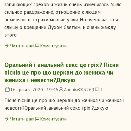
запинающих грехов и жизнь очень изменилась. Ушло
сильное раздражение, отношение к людям
поменялось, страхи многие ушли. Но очень часто я
слышу о крещении Духом Святым, и очень жажду
этого.
Читати далі
Коментувати
Оральний і анальний секс це гріх? Пісня
піснів це про що церкви до жениха чи
жениха і невести?Дякую
16 травня, 2020 - 19:46
Анонім
3269
1
Пісня піснів це про що церкви до жениха чи жениха і
невести?Оральний ,анальний секс гріх ?дякую
Читати далі
Коментувати