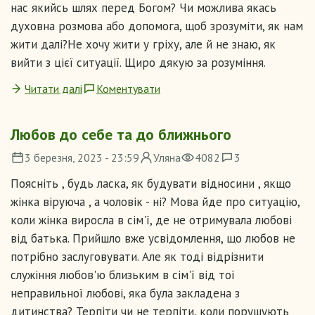
нас якийсь шлях перед Богом? Чи можлива якась
духовна розмова або допомога, щоб зрозуміти, як нам
жити далі?Не хочу жити у гріху, але й не знаю, як
вийти з цієї ситуації. Щиро дякую за розуміння.
Читати далі
Коментувати
Любов до себе та до ближнього
3 березня, 2023 - 23:59
Уляна
4082
3
Поясніть , будь ласка, як будувати відносини , якщо
жінка віруюча , а чоловік - ні? Мова йде про ситуацію,
коли жінка виросла в сім'ї, де не отримувала любові
від батька. Прийшло вже усвідомлення, що любов не
потрібно заслуговувати. Але як тоді відрізнити
служіння любов'ю близьким в сім'ї від тої
неправильної любові, яка була закладена з
дитинства? Терпіти чи не терпіти, коли порушують