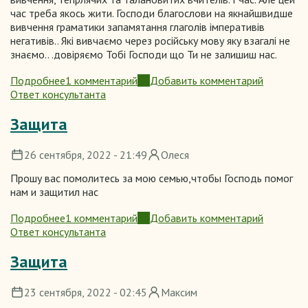
час треба якось жити. Господи благослови на якнайшвидше
вивчення граматики запамятання глаголів імперативів
негативів.. Які вивчаємо через російську мову яку взагалі не
знаємо.. .довіряємо Тобі Господи що Ти не залишиш нас.
Подробнее
1 комментарий
Добавить комментарий
о
Ответ консультанта
Благословение
на
Защита
знание
память
26 сентября, 2022 - 21:49
Олеся
разум
Прошу вас помолитесь за мою семью,чтобы Господь помог
нам и защитил нас
Подробнее
1 комментарий
Добавить комментарий
о
Ответ консультанта
Защита
Защита
23 сентября, 2022 - 02:45
Максим