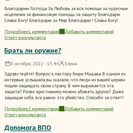
Благодарим Господа За Любовь за все помощи за чудесные
исцеления за финансовую помощь за защиту Благодарю
Слава Богу! Благодарю за Мир Благодарю ! Слава Богу!
Подробнее
1 комментарий
Добавить комментарий
о
Ответ консультанта
Слава
Богу!
Брать ли оружие?
Благодарю
Вас
8 октября, 2022 - 15:44
Елена
Братья
и
Здравствуйте! Вопрос к пастору Генри Мадава В одном из
Сёстры
интервью услышала,вы сказали, что люди из вашей церкви
за
пошли защищать свою страну. В чем выражается эта
Милосердия
защита? Разве христианину можно убивать других? Даже
за
защищая себя, все равно это убийство. Спасибо за ответ!
Любовь
за
Подробнее
2 комментария
Добавить комментарий
о
Молитвы!
Ответ консультанта
Брать
ли
Допомога ВПО
оружие?