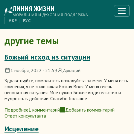
Перейти
ЛИНИЯ ЖИЗНИ
к
Откры
меню
основному
МОРАЛЬНАЯ И ДУХОВНАЯ ПОДДЕРЖКА
содержанию
УКР
РУС
другие темы
Божьий исход из ситуации
1 ноября, 2022 - 21:59
Аркадий
Здравствуйте, помолитесь пожалуйста за меня. У меня есть
сомнения, я не знаю какая Божая Воля. У меня очень
непонятная ситуация. Мне нужно Божее водительство и
мудрость в действии. Спасибо большое
Подробнее
1 комментарий
Добавить комментарий
о
Ответ консультанта
Божьий
исход
Исцеление
из