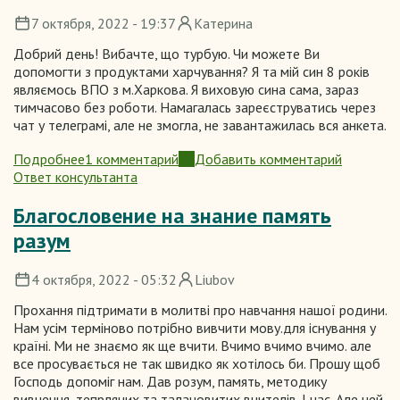
7 октября, 2022 - 19:37
Катерина
Добрий день! Вибачте, що турбую. Чи можете Ви
допомогти з продуктами харчування? Я та мій син 8 років
являємось ВПО з м.Харкова. Я виховую сина сама, зараз
тимчасово без роботи. Намагалась зареєструватись через
чат у телеграмі, але не змогла, не завантажилась вся анкета.
Подробнее
1 комментарий
Добавить комментарий
о
Ответ консультанта
Допомога
ВПО
Благословение на знание память
разум
4 октября, 2022 - 05:32
Liubov
Прохання підтримати в молитві про навчання нашої родини.
Нам усім терміново потрібно вивчити мову.для існування у
країні. Ми не знаємо як ще вчити. Вчимо вчимо вчимо. але
все просувається не так швидко як хотілось би. Прошу щоб
Господь допоміг нам. Дав розум, память, методику
вивчення, тепрлячих та талановитих вчителів. І час. Але цей