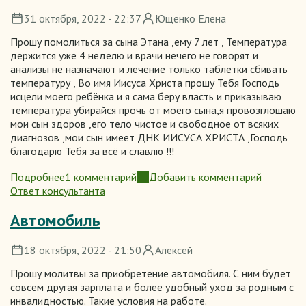
ситуации
31 октября, 2022 - 22:37
Ющенко Елена
Прошу помолиться за сына Этана ,ему 7 лет , Температура
держится уже 4 неделю и врачи нечего не говорят и
анализы не назначают и лечение только таблетки сбивать
температуру , Во имя Иисуса Христа прошу Тебя Господь
исцели моего ребёнка и я сама беру власть и приказываю
температура убирайся прочь от моего сына,я провозглошаю
мои сын здоров ,его тело чистое и свободное от всяких
диагнозов ,мои сын имеет ДНК ИИСУСА ХРИСТА ,Господь
благодарю Тебя за всё и славлю !!!
Подробнее
1 комментарий
Добавить комментарий
о
Ответ консультанта
Исцеление
Автомобиль
18 октября, 2022 - 21:50
Алексей
Прошу молитвы за приобретение автомобиля. С ним будет
совсем другая зарплата и более удобный уход за родным с
инвалидностью. Такие условия на работе.