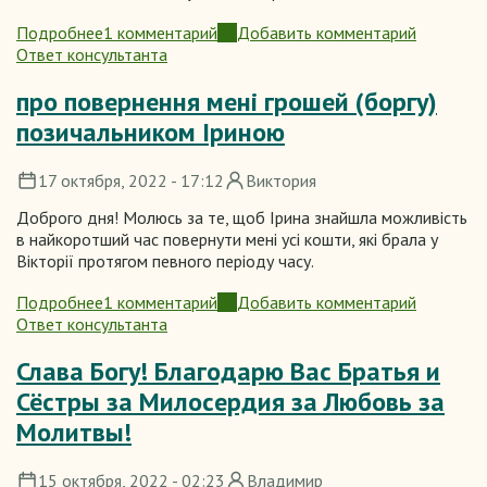
Подробнее
1 комментарий
Добавить комментарий
о
Ответ консультанта
Автомобиль
про повернення мені грошей (боргу)
позичальником Іриною
17 октября, 2022 - 17:12
Виктория
Доброго дня! Молюсь за те, щоб Ірина знайшла можливість
в найкоротший час повернути мені усі кошти, які брала у
Вікторії протягом певного періоду часу.
Подробнее
1 комментарий
Добавить комментарий
о
Ответ консультанта
про
повернення
Слава Богу! Благодарю Вас Братья и
мені
Сёстры за Милосердия за Любовь за
грошей
(боргу)
Молитвы!
позичальником
Іриною
15 октября, 2022 - 02:23
Владимир