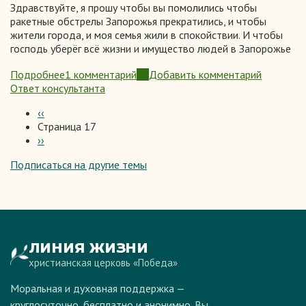
Здравствуйте, я прошу чтобы вы помолились чтобы
ракетные обстрелы Запорожья прекратились, и чтобы
жители города, и моя семья жили в спокойствии. И чтобы
господь уберёг всё жизни и имущество людей в Запорожье
Подробнее
1 комментарий
Добавить комментарий
о
Ответ консультанта
Защита
Предыдущая
‹‹
страница
Страница 17
Нумерация
Следующая
››
страниц
страница
Подписаться на другие темы
ЛИНИЯ ЖИЗНИ
христианская церковь «Победа»
Моральная и духовная поддержка —
круглосуточно, бесплатно и анонимно. Вы