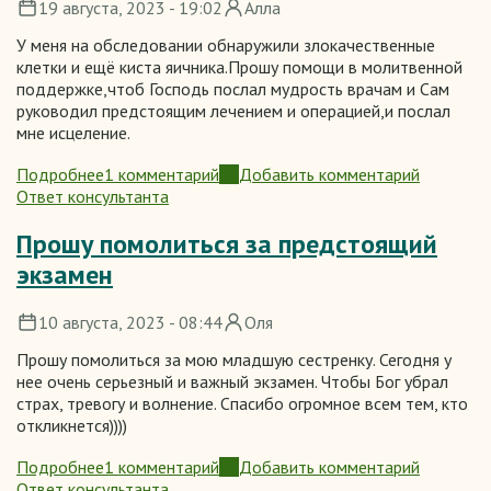
19 августа, 2023 - 19:02
Алла
У меня на обследовании обнаружили злокачественные
клетки и ещё киста яичника.Прошу помощи в молитвенной
поддержке,чтоб Господь послал мудрость врачам и Сам
руководил предстоящим лечением и операцией,и послал
мне исцеление.
Подробнее
1 комментарий
Добавить комментарий
о
Ответ консультанта
Об
исцелении,и
Прошу помолиться за предстоящий
здоровье
экзамен
10 августа, 2023 - 08:44
Оля
Прошу помолиться за мою младшую сестренку. Сегодня у
нее очень серьезный и важный экзамен. Чтобы Бог убрал
страх, тревогу и волнение. Спасибо огромное всем тем, кто
откликнется))))
Подробнее
1 комментарий
Добавить комментарий
о
Ответ консультанта