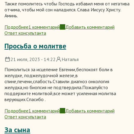
Также помолитесь чтобы Господь избавил меня от негатива
отчима, чтобы мой сон наладился. Слава Иисусу Христу.
Аминь.
Подробнее
1 комментарий
Добавить комментарий
о
Ответ консультанта
За
семью
Просьба о молитве
21 июля, 2023 - 14:22
Наталья
Помолиться за исцеление Евгении,беспокоят боли в
желудке, поджелудочной железе,в
спине,печени,слабость.Ставили диагноз онкология
желудка,но биопсия не подтвердила.Пожалуйсто
поддержите молитвой,все может усиленная молитва
верующих.Спасибо .
Подробнее
1 комментарий
Добавить комментарий
о
Ответ консультанта
Просьба
о
За сына
молитве