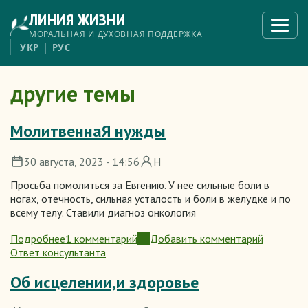
Перейти
ЛИНИЯ ЖИЗНИ
к
Откры
меню
основному
МОРАЛЬНАЯ И ДУХОВНАЯ ПОДДЕРЖКА
содержанию
УКР
РУС
другие темы
МолитвеннаЯ нужды
30 августа, 2023 - 14:56
Н
Просьба помолиться за Евгению. У нее сильные боли в
ногах, отечность, сильная усталость и боли в желудке и по
всему телу. Ставили диагноз онкология
Подробнее
1 комментарий
Добавить комментарий
о
Ответ консультанта
МолитвеннаЯ
нужды
Об исцелении,и здоровье