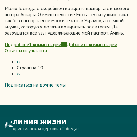
Молю Господа о скорейшем возврате паспорта с визового
центра Анкары. О вмешательстве Его в эту ситуацию, така
как без паспорта я не могу выехать в Украину, а со мной
внучка, которую я должна возвратить родителям. Да
разрушатся все узы, удерживающие мой паспорт. Аминь.
Подробнее
1 комментарий
Добавить комментарий
о
Ответ консультанта
Получение
паспорта
Предыдущая
‹‹
страница
Страница 10
Нумерация
Следующая
››
страниц
страница
Подписаться на другие темы
ЛИНИЯ ЖИЗНИ
христианская церковь «Победа»