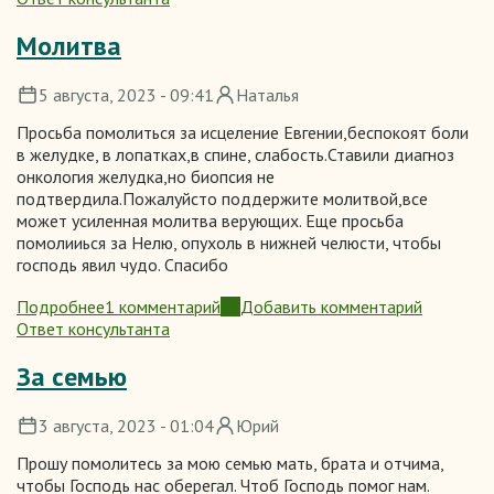
Прошу
помолиться
Молитва
за
предстоящий
5 августа, 2023 - 09:41
Наталья
экзамен
Просьба помолиться за исцеление Евгении,беспокоят боли
в желудке, в лопатках,в спине, слабость.Ставили диагноз
онкология желудка,но биопсия не
подтвердила.Пожалуйсто поддержите молитвой,все
может усиленная молитва верующих. Еще просьба
помолииься за Нелю, опухоль в нижней челюсти, чтобы
господь явил чудо. Спасибо
Подробнее
1 комментарий
Добавить комментарий
о
Ответ консультанта
Молитва
За семью
3 августа, 2023 - 01:04
Юрий
Прошу помолитесь за мою семью мать, брата и отчима,
чтобы Господь нас оберегал. Чтоб Господь помог нам.