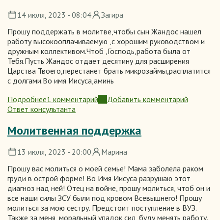
14 июля, 2023 - 08:04
Загира
Прошу поддержать в молитве,чтобы сын Жандос нашел
работу высокооплачиваемую ,с хорошим руководством и
дружным коллективом.Чтоб ,Господь,работа была от
Тебя.Пусть Жандос отдает десятину для расширения
Царства Твоего,перестанет брать микрозаймы,расплатится
с долгами.Во имя Иисуса,аминь
Подробнее
1 комментарий
Добавить комментарий
о
Ответ консультанта
За
сына
Молитвенная поддержка
13 июля, 2023 - 20:00
Марина
Прошу вас молиться о моей семье! Мама заболела раком
груди в острой форме! Во Имя Иисуса разрушаю этот
диагноз над ней! Отец на войне, прошу молиться, чтоб он и
все наши силы ЗСУ были под кровом Всевышнего! Прошу
молиться за мою сестру. Предстоит поступление в ВУЗ.
Также за меня, моральный упадок сил, буду менять работу.