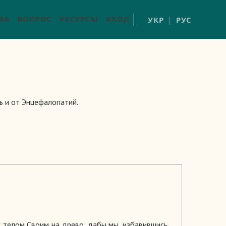
ВА
ВОПРОС
РЕСУРСЫ
ВХОД
УКР
РУС
ь и от Энцефалопатий.
с телом Своим на древо, дабы мы, избавившись