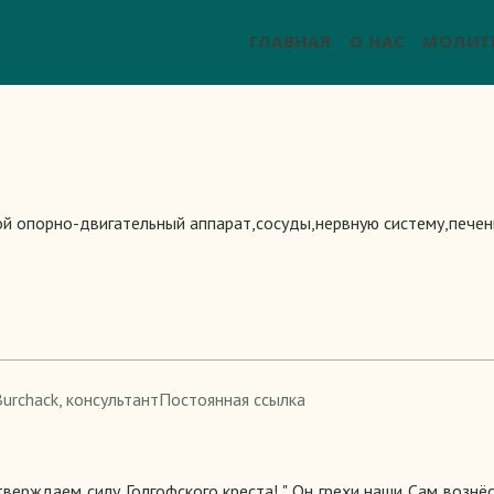
ГЛАВНАЯ
О НАС
МОЛИТ
й опорно-двигательный аппарат,сосуды,нервную систему,печен
Burchack
, консультант
Постоянная ссылка
тверждаем силу Голгофского креста! " Он грехи наши Сам вознё