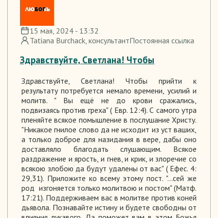
15 мая, 2024 - 13:32
Tatiana Burchack
, консультант
Постоянная ссылка
Здравствуйте, Светлана! Чтобы
Здравствуйте, Светлана! Чтобы прийти к
результату потребуется немало времени, усилий и
молитв. " Вы ещё не до крови сражались,
подвизаясь против греха" ( Евр. 12:4). С самого утра
пленяйте всякое помышление в послушание Христу.
"Никакое гнилое слово да не исходит из уст ваших,
а только доброе для назидания в вере, дабы оно
доставляло благодать слушающим. Всякое
раздражение и ярость, и гнев, и крик, и злоречие со
всякою злобою да будут удалены от вас" ( Ефес. 4:
29,31). Приложите ко всему этому пост. "...сей же
род изгоняется только молитвою и постом" (Матф.
17:21). Поддерживаем вас в молитве против коней
дьявола. Познавайте истину и будете свободны от
влияния лукавого. Да поможет вам в этом Божья