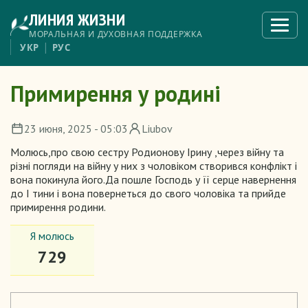
Перейти
ЛИНИЯ ЖИЗНИ
к
Откры
меню
основному
МОРАЛЬНАЯ И ДУХОВНАЯ ПОДДЕРЖКА
содержанию
УКР
РУС
Примирення у родині
23 июня, 2025 - 05:03
Liubov
Молюсь,про свою сестру Родионову Ірину ,через війну та
різні погляди на війну у них з чоловіком створився конфлікт і
вона покинула його.Да пошле Господь у її серце навернення
до І тини і вона повернеться до свого чоловіка та прийде
примирення родини.
Я молюсь
729