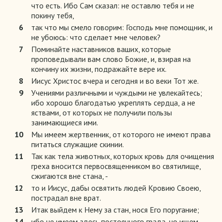
что есть. Ибо Сам сказал: не оставлю тебя и не
покину тебя,
6
так что мы смело говорим: Господь мне помощник, и
не убоюсь: что сделает мне человек?
7
Поминайте наставников ваших, которые
проповедывали вам слово Божие, и, взирая на
кончину их жизни, подражайте вере их.
8
Иисус Христос вчера и сегодня и во веки Тот же.
9
Учениями различными и чуждыми не увлекайтесь;
ибо хорошо благодатью укреплять сердца, а не
яствами, от которых не получили пользы
занимающиеся ими.
10
Мы имеем жертвенник, от которого не имеют права
питаться служащие скинии.
11
Так как тела животных, которых кровь для очищения
греха вносится первосвященником во святилище,
сжигаются вне стана, -
12
то и Иисус, дабы освятить людей Кровию Своею,
пострадал вне врат.
13
Итак выйдем к Нему за стан, нося Его поругание;
14
ибо не имеем здесь постоянного града, но ищем