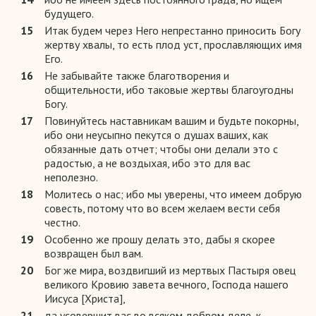
будущего.
15
Итак будем через Него непрестанно приносить Богу
жертву хвалы, то есть плод уст, прославляющих имя
Его.
16
Не забывайте также благотворения и
общительности, ибо таковые жертвы благоугодны
Богу.
17
Повинуйтесь наставникам вашим и будьте покорны,
ибо они неусыпно пекутся о душах ваших, как
обязанные дать отчет; чтобы они делали это с
радостью, а не воздыхая, ибо это для вас
неполезно.
18
Молитесь о нас; ибо мы уверены, что имеем добрую
совесть, потому что во всем желаем вести себя
честно.
19
Особенно же прошу делать это, дабы я скорее
возвращен был вам.
20
Бог же мира, воздвигший из мертвых Пастыря овец
великого Кровию завета вечного, Господа нашего
Иисуса [Христа],
21
да усовершит вас во всяком добром деле, к