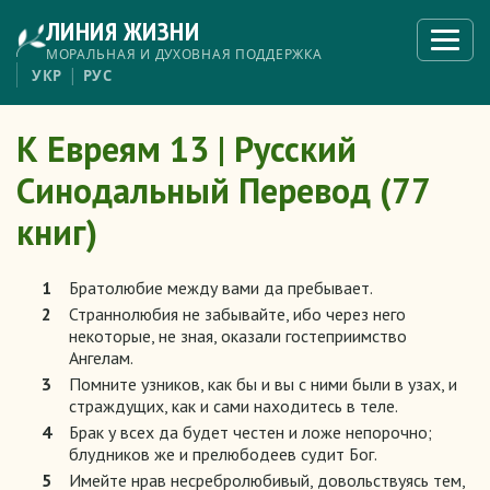
Перейти
ЛИНИЯ ЖИЗНИ
к
Откры
меню
основному
МОРАЛЬНАЯ И ДУХОВНАЯ ПОДДЕРЖКА
содержанию
УКР
РУС
К Евреям 13 | Русский
Синодальный Перевод (77
книг)
1
Братолюбие между вами да пребывает.
2
Страннолюбия не забывайте, ибо через него
некоторые, не зная, оказали гостеприимство
Ангелам.
3
Помните узников, как бы и вы с ними были в узах, и
страждущих, как и сами находитесь в теле.
4
Брак у всех да будет честен и ложе непорочно;
блудников же и прелюбодеев судит Бог.
5
Имейте нрав несребролюбивый, довольствуясь тем,