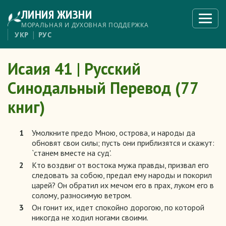
Перейти
ЛИНИЯ ЖИЗНИ
к
Откры
меню
основному
МОРАЛЬНАЯ И ДУХОВНАЯ ПОДДЕРЖКА
содержанию
УКР
РУС
Исаия 41 | Русский
Синодальный Перевод (77
книг)
1
Умолкните предо Мною, острова, и народы да
обновят свои силы; пусть они приблизятся и скажут:
`станем вместе на суд'.
2
Кто воздвиг от востока мужа правды, призвал его
следовать за собою, предал ему народы и покорил
царей? Он обратил их мечом его в прах, луком его в
солому, разносимую ветром.
3
Он гонит их, идет спокойно дорогою, по которой
никогда не ходил ногами своими.