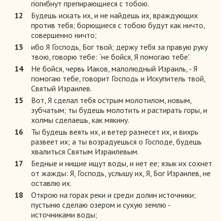
погибнут препирающиеся с тобою.
12
Будешь искать их, и не найдешь их, враждующих
против тебя; борющиеся с тобою будут как ничто,
совершенно ничто;
13
ибо Я Господь, Бог твой; держу тебя за правую руку
твою, говорю тебе: `не бойся, Я помогаю тебе'.
14
Не бойся, червь Иаков, малолюдный Израиль, - Я
помогаю тебе, говорит Господь и Искупитель твой,
Святый Израилев.
15
Вот, Я сделал тебя острым молотилом, новым,
зубчатым; ты будешь молотить и растирать горы, и
холмы сделаешь, как мякину.
16
Ты будешь веять их, и ветер разнесет их, и вихрь
развеет их; а ты возрадуешься о Господе, будешь
хвалиться Святым Израилевым.
17
Бедные и нищие ищут воды, и нет ее; язык их сохнет
от жажды: Я, Господь, услышу их, Я, Бог Израилев, не
оставлю их.
18
Открою на горах реки и среди долин источники;
пустыню сделаю озером и сухую землю -
источниками воды;