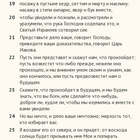
19
посажу в пустыне кедр, ситтим и мирту и маслину;
насажу в степи кипарис, явор и бук вместе,
20
чтобы увидели и познали, и рассмотрели и
уразумели, что рука Господня соделала это, и
Святый Израилев сотворил сие.
21
Представьте дело ваше, говорит Господь;
приведите ваши доказательства, говорит Царь
Иакова.
22
Пусть они представят и скажут нам, что произойдет;
пусть возвестят что-либо прежде, нежели оно
произошло, и мы вникнем умом своим и узнаем, как
оно кончилось, или пусть предвозвестят нам о
будущем.
23
Скажите, что произойдет в будущем, и мы будем
знать, что вы боги, или сделайте что-нибудь,
доброе ли, худое ли, чтобы мы изумились и вместе с
вами увидели.
24
Но вы ничто, и дело ваше ничтожно; мерзость тот,
кто избирает вас.
25
Я воздвиг его от севера, и он придет; от восхода
солнца будет призывать имя Мое и попирать