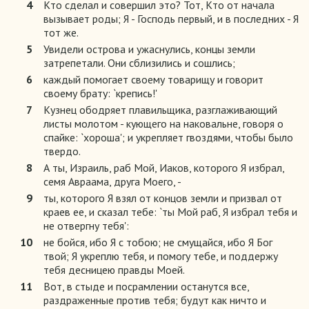
4
Кто сделал и совершил это? Тот, Кто от начала
вызывает роды; Я - Господь первый, и в последних - Я
тот же.
5
Увидели острова и ужаснулись, концы земли
затрепетали. Они сблизились и сошлись;
6
каждый помогает своему товарищу и говорит
своему брату: `крепись!'
7
Кузнец ободряет плавильщика, разглаживающий
листы молотом - кующего на наковальне, говоря о
спайке: `хороша'; и укрепляет гвоздями, чтобы было
твердо.
8
А ты, Израиль, раб Мой, Иаков, которого Я избрал,
семя Авраама, друга Моего, -
9
ты, которого Я взял от концов земли и призвал от
краев ее, и сказал тебе: `ты Мой раб, Я избрал тебя и
не отвергну тебя':
10
не бойся, ибо Я с тобою; не смущайся, ибо Я Бог
твой; Я укреплю тебя, и помогу тебе, и поддержу
тебя десницею правды Моей.
11
Вот, в стыде и посрамлении останутся все,
раздраженные против тебя; будут как ничто и