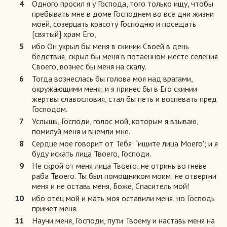
4
Одного просил я у Господа, того только ищу, чтобы
пребывать мне в доме Господнем во все дни жизни
моей, созерцать красоту Господню и посещать
[святый] храм Его,
5
ибо Он укрыл бы меня в скинии Своей в день
бедствия, скрыл бы меня в потаенном месте селения
Своего, вознес бы меня на скалу.
6
Тогда вознеслась бы голова моя над врагами,
окружающими меня; и я принес бы в Его скинии
жертвы славословия, стал бы петь и воспевать пред
Господом.
7
Услышь, Господи, голос мой, которым я взываю,
помилуй меня и внемли мне.
8
Сердце мое говорит от Тебя: `ищите лица Моего'; и я
буду искать лица Твоего, Господи.
9
Не скрой от меня лица Твоего; не отринь во гневе
раба Твоего. Ты был помощником моим; не отвергни
меня и не оставь меня, Боже, Спаситель мой!
10
ибо отец мой и мать моя оставили меня, но Господь
примет меня.
11
Научи меня, Господи, пути Твоему и наставь меня на