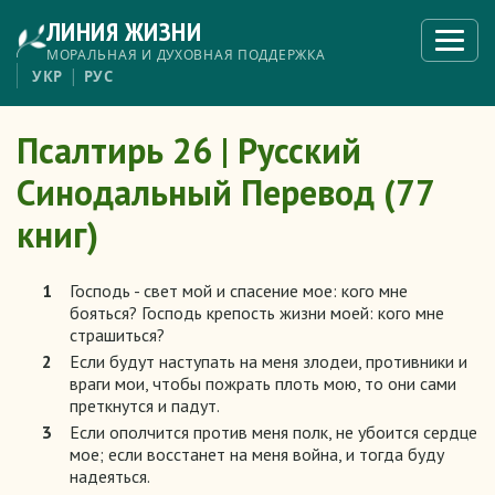
Перейти
ЛИНИЯ ЖИЗНИ
к
Откры
меню
основному
МОРАЛЬНАЯ И ДУХОВНАЯ ПОДДЕРЖКА
содержанию
УКР
РУС
Псалтирь 26 | Русский
Синодальный Перевод (77
книг)
1
Господь - свет мой и спасение мое: кого мне
бояться? Господь крепость жизни моей: кого мне
страшиться?
2
Если будут наступать на меня злодеи, противники и
враги мои, чтобы пожрать плоть мою, то они сами
преткнутся и падут.
3
Если ополчится против меня полк, не убоится сердце
мое; если восстанет на меня война, и тогда буду
надеяться.