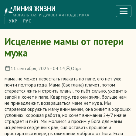
Перейти
ЛИНИЯ ЖИЗНИ
к
Откры
меню
основному
МОРАЛЬНАЯ И ДУХОВНАЯ ПОДДЕРЖКА
содержанию
УКР
РУС
Исцеление мамы от потери
мужа
11 сентября, 2023 - 04:14
Olga
мама, не может перестать плакать по папе, его нет уже
почти полтора года. Мама (Светлана) плачет, потом
старается жить и строить планы, то пьёт сильно, уходит в
запой и хочет к папе. Квартиру, где они жили, больше нам
не принадлежит, возвращаться маме нет куда. Мы
стараемся окружить маму вниманием, она живёт в хороших
условиях, хорошая работа, но хочет внимания 24/7 иначе
страдает и пьёт. Мы молимся и просим у Бога для мамы
исцеления сердечных ран, сил оставить прошлое и
простираться вперёд в ожидании доброго от Бога. Если