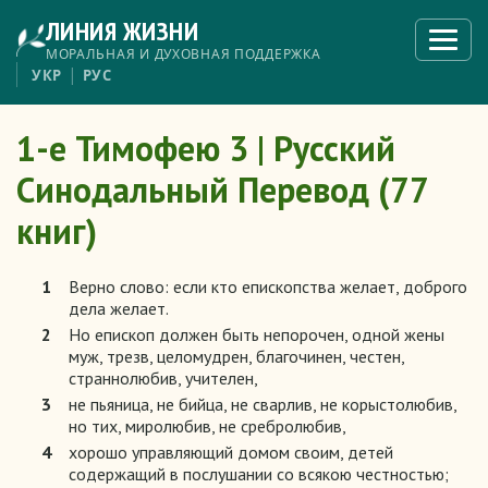
Перейти
ЛИНИЯ ЖИЗНИ
к
Откры
меню
основному
МОРАЛЬНАЯ И ДУХОВНАЯ ПОДДЕРЖКА
содержанию
УКР
РУС
1-е Тимофею 3 | Русский
Синодальный Перевод (77
книг)
1
Верно слово: если кто епископства желает, доброго
дела желает.
2
Но епископ должен быть непорочен, одной жены
муж, трезв, целомудрен, благочинен, честен,
страннолюбив, учителен,
3
не пьяница, не бийца, не сварлив, не корыстолюбив,
но тих, миролюбив, не сребролюбив,
4
хорошо управляющий домом своим, детей
содержащий в послушании со всякою честностью;