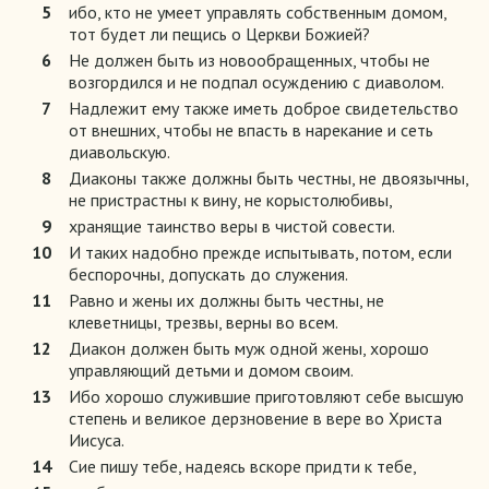
5
ибо, кто не умеет управлять собственным домом,
тот будет ли пещись о Церкви Божией?
6
Не должен быть из новообращенных, чтобы не
возгордился и не подпал осуждению с диаволом.
7
Надлежит ему также иметь доброе свидетельство
от внешних, чтобы не впасть в нарекание и сеть
диавольскую.
8
Диаконы также должны быть честны, не двоязычны,
не пристрастны к вину, не корыстолюбивы,
9
хранящие таинство веры в чистой совести.
10
И таких надобно прежде испытывать, потом, если
беспорочны, допускать до служения.
11
Равно и жены их должны быть честны, не
клеветницы, трезвы, верны во всем.
12
Диакон должен быть муж одной жены, хорошо
управляющий детьми и домом своим.
13
Ибо хорошо служившие приготовляют себе высшую
степень и великое дерзновение в вере во Христа
Иисуса.
14
Сие пишу тебе, надеясь вскоре придти к тебе,