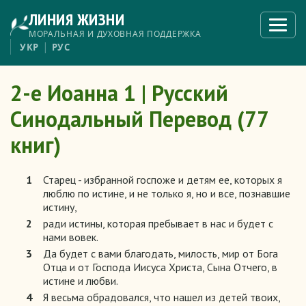
Перейти
ЛИНИЯ ЖИЗНИ
к
Откры
меню
основному
МОРАЛЬНАЯ И ДУХОВНАЯ ПОДДЕРЖКА
содержанию
УКР
РУС
2-е Иоанна 1 | Русский
Синодальный Перевод (77
книг)
1
Старец - избранной госпоже и детям ее, которых я
люблю по истине, и не только я, но и все, познавшие
истину,
2
ради истины, которая пребывает в нас и будет с
нами вовек.
3
Да будет с вами благодать, милость, мир от Бога
Отца и от Господа Иисуса Христа, Сына Отчего, в
истине и любви.
4
Я весьма обрадовался, что нашел из детей твоих,