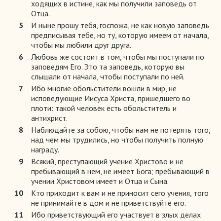
ходящих в истине, как мы получили заповедь от
Отца.
5
И ныне прошу тебя, госпожа, не как новую заповедь
предписывая тебе, но ту, которую имеем от начала,
чтобы мы любили друг друга.
6
Любовь же состоит в том, чтобы мы поступали по
заповедям Его. Это та заповедь, которую вы
слышали от начала, чтобы поступали по ней.
7
Ибо многие обольстители вошли в мир, не
исповедующие Иисуса Христа, пришедшего во
плоти: такой человек есть обольститель и
антихрист.
8
Наблюдайте за собою, чтобы нам не потерять того,
над чем мы трудились, но чтобы получить полную
награду.
9
Всякий, преступающий учение Христово и не
пребывающий в нем, не имеет Бога; пребывающий в
учении Христовом имеет и Отца и Сына.
10
Кто приходит к вам и не приносит сего учения, того
не принимайте в дом и не приветствуйте его.
11
Ибо приветствующий его участвует в злых делах