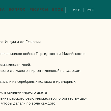
ВА
ВОПРОС
РЕСУРСЫ
ВХОД
УКР
РУС
от Индии и до Ефиопии, -
х начальников войска Персидского и Мидийского и
осьмидесяти дней.
льшого до малого, пир семидневный на садовом
 висели на серебряных кольцах и мраморных
, и камнями черного цвета.
вина царского было множество, по богатству царя.
, чтобы делали по воле каждого.