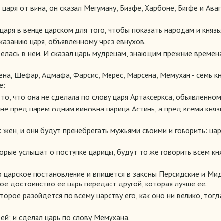
царя от вина, он сказал Мегуману, Бизфе, Харбоне, Бигфе и Ава
царя в венце царском для того, чтобы показать народам и князь
казанию царя, объявленному чрез евнухов.
горелась в нем. И сказал царь мудрецам, знающим прежние време
на, Шефар, Адмафа, Фарсис, Мерес, Марсена, Мемухан - семь к
е:
 то, что она не сделала по слову царя Артаксеркса, объявленно
 не пред царем одним виновна царица Астинь, а пред всеми кня
жен, и они будут пренебрегать мужьями своими и говорить: цар
орые услышат о поступке царицы, будут то же говорить всем кн
о царское постановление и впишется в законы Персидские и Миди
кое достоинство ее царь передаст другой, которая лучше ее.
торое разойдется по всему царству его, как оно ни велико, тог
зей; и сделал царь по слову Мемухана.