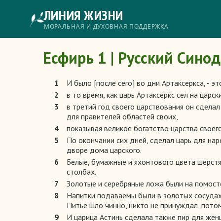
Перейти
ЛИНИЯ ЖИЗНИ
к
основному
Главное
МОРАЛЬНАЯ И ДУХОВНАЯ ПОДДЕРЖКА
содержанию
меню
Есфирь 1 | Русский Сино
1
И было [после сего] во дни Артаксеркса, - 
2
в то время, как царь Артаксеркс сел на царск
3
в третий год своего царствования он сделал
для правителей областей своих,
4
показывая великое богатство царства своего
5
По окончании сих дней, сделал царь для на
дворе дома царского.
6
Белые, бумажные и яхонтового цвета шерстя
столбах.
7
Золотые и серебряные ложа были на помосте
8
Напитки подаваемы были в золотых сосудах 
Питье шло чинно, никто не принуждал, пото
9
И царица Астинь сделала также пир для жен