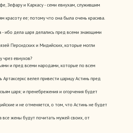
гфе, Зефару и Каркасу - семи евнухам, служившим
ям красоту ее; потому что она была очень красива.
на - ибо дела царя делались пред всеми знающими
нязей Персидских и Мидийских, которые могли
му чрез евнухов?
зьями и пред всеми народами, которые по всем
ь Артаксеркс велел привести царицу Астинь пред
язьям царя; и пренебрежения и огорчения будет
йские и не отменяется, о том, что Астинь не будет
да все жены будут почитать мужей своих, от