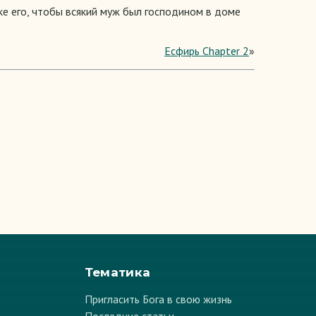
ке его, чтобы всякий муж был господином в доме
Есфирь Chapter 2
»
Тематика
Пригласить Бога в свою жизнь
Последние статьи