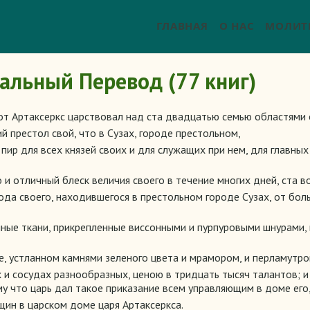
ГЛАВНАЯ
О НАС
МОЛИТ
дальный Перевод (77 книг)
этот Артаксеркс царствовал над ста двадцатью семью областями 
ий престол свой, что в Сузах, городе престольном,
 пир для всех князей своих и для служащих при нем, для главны
 и отличный блеск величия своего в течение многих дней, ста в
рода своего, находившегося в престольном городе Сузах, от бо
ные ткани, прикрепленные виссонными и пурпуровыми шнурами,
, устланном камнями зеленого цвета и мрамором, и перламутром
и сосудах разнообразных, ценою в тридцать тысяч талантов; и 
му что царь дал такое приказание всем управляющим в доме его
щин в царском доме царя Артаксеркса.