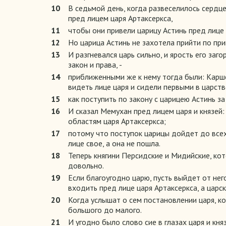
10
В седьмой день, когда развеселилось сердце 
пред лицем царя Артаксеркса,
11
чтобы они привели царицу Астинь пред лице 
12
Но царица Астинь не захотела прийти по при
13
И разгневался царь сильно, и ярость его за
закон и права, -
14
приближенными же к нему тогда были: Карше
видеть лице царя и сидели первыми в царств
15
как поступить по закону с царицею Астинь за
16
И сказал Мемухан пред лицем царя и князей:
областям царя Артаксеркса;
17
потому что поступок царицы дойдет до всех 
лице свое, а она не пошла.
18
Теперь княгини Персидские и Мидийские, кот
довольно.
19
Если благоугодно царю, пусть выйдет от нег
входить пред лице царя Артаксеркса, а царс
20
Когда услышат о сем постановлении царя, ко
большого до малого.
21
И угодно было слово сие в глазах царя и кня