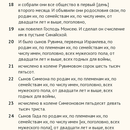
18
и собрали они все общество в первый [день]
второго месяца. И объявили они родословия свои, по
родам их, по семействам их, по числу имен, от
двадцати лет и выше, поголовно,
19
как повелел Господь Моисею. И сделал он счисление
им в пустыне Синайской.
20
И было сынов Рувима, первенца Израилева, по
родам их, по племенам их, по семействам их, по
числу имен, поголовно, всех мужеского пола, от
двадцати лет и выше, всех годных для войны,
21
исчислено в колене Рувимовом сорок шесть тысяч
пятьсот.
22
Сынов Симеона по родам их, по племенам их, по
семействам их, по числу имен, поголовно, всех
мужеского пола, от двадцати лет и выше, всех
годных для войны,
23
исчислено в колене Симеоновом пятьдесят девять
тысяч триста.
24
Сынов Гада по родам их, по племенам их, по
семействам их, по числу имен [их, поголовно, всех
мужеского пола], от двадцати лет и выше, всех