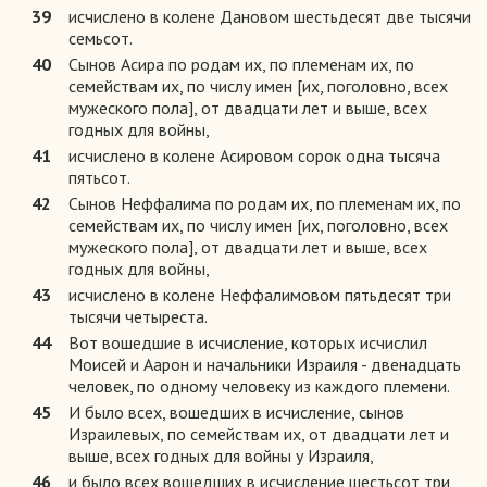
39
исчислено в колене Дановом шестьдесят две тысячи
семьсот.
40
Сынов Асира по родам их, по племенам их, по
семействам их, по числу имен [их, поголовно, всех
мужеского пола], от двадцати лет и выше, всех
годных для войны,
41
исчислено в колене Асировом сорок одна тысяча
пятьсот.
42
Сынов Неффалима по родам их, по племенам их, по
семействам их, по числу имен [их, поголовно, всех
мужеского пола], от двадцати лет и выше, всех
годных для войны,
43
исчислено в колене Неффалимовом пятьдесят три
тысячи четыреста.
44
Вот вошедшие в исчисление, которых исчислил
Моисей и Аарон и начальники Израиля - двенадцать
человек, по одному человеку из каждого племени.
45
И было всех, вошедших в исчисление, сынов
Израилевых, по семействам их, от двадцати лет и
выше, всех годных для войны у Израиля,
46
и было всех вошедших в исчисление шестьсот три