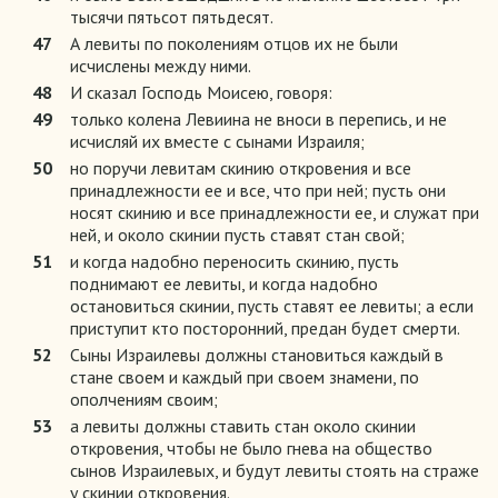
тысячи пятьсот пятьдесят.
47
А левиты по поколениям отцов их не были
исчислены между ними.
48
И сказал Господь Моисею, говоря:
49
только колена Левиина не вноси в перепись, и не
исчисляй их вместе с сынами Израиля;
50
но поручи левитам скинию откровения и все
принадлежности ее и все, что при ней; пусть они
носят скинию и все принадлежности ее, и служат при
ней, и около скинии пусть ставят стан свой;
51
и когда надобно переносить скинию, пусть
поднимают ее левиты, и когда надобно
остановиться скинии, пусть ставят ее левиты; а если
приступит кто посторонний, предан будет смерти.
52
Сыны Израилевы должны становиться каждый в
стане своем и каждый при своем знамени, по
ополчениям своим;
53
а левиты должны ставить стан около скинии
откровения, чтобы не было гнева на общество
сынов Израилевых, и будут левиты стоять на страже
у скинии откровения.