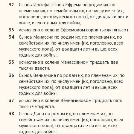
32
Сынов Иосифа, сынов Ефрема по родам их, по
племенам их, по семействам их, по числу имен [их,
поголовно, всех мужеского пола], от двадцати лет и
выше, всех годных для войны,
33
исчислено в колене Ефремовом сорок тысяч пятьсот.
34
Сынов Манассии по родам их, по племенам их, по
семействам их, по числу имен [их, поголовно, всех
мужеского пола], от двадцати лет и выше, всех
годных для войны,
35
исчислено в колене Манассиином тридцать две
тысячи двести.
36
Сынов Вениамина по родам их, по племенам их, по
семействам их, по числу имен [их, поголовно, всех
мужеского пола], от двадцати лет и выше, всех
годных для войны,
37
исчислено в колене Вениаминовом тридцать пять
тысяч четыреста.
38
Сынов Дана по родам их, по племенам их, по
семействам их, по числу имен [их, поголовно, всех
мужеского пола], от двадцати лет и выше, всех
годных для войны,