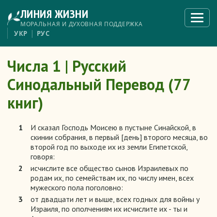
Перейти
ЛИНИЯ ЖИЗНИ
к
Откры
меню
основному
МОРАЛЬНАЯ И ДУХОВНАЯ ПОДДЕРЖКА
содержанию
УКР
РУС
Числа 1 | Русский
Синодальный Перевод (77
книг)
1
И сказал Господь Моисею в пустыне Синайской, в
скинии собрания, в первый [день] второго месяца, во
второй год по выходе их из земли Египетской,
говоря:
2
исчислите все общество сынов Израилевых по
родам их, по семействам их, по числу имен, всех
мужеского пола поголовно:
3
от двадцати лет и выше, всех годных для войны у
Израиля, по ополчениям их исчислите их - ты и