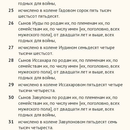
годных для войны,
25
исчислено в колене Гадовом сорок пять тысяч
шестьсот пятьдесят.
26
Сынов Иуды по родам их, по племенам их, по
семействам их, по числу имен [их, поголовно, всех
мужеского пола], от двадцати лет и выше, всех
годных для войны,
27
исчислено в колене Иудином семьдесят четыре
тысячи шестьсот.
28
Сынов Иссахара по родам их, по племенам их, по
семействам их, по числу имен [их, поголовно, всех
мужеского пола], от двадцати лет и выше, всех
годных для войны,
29
исчислено в колене Иссахаровом пятьдесят четыре
тысячи четыреста.
30
Сынов Завулона по родам их, по племенам их, по
семействам их, по числу имен [их, поголовно, всех
мужеского пола], от двадцати лет и выше, всех
годных для войны,
31
исчислено в колене Завулоновом пятьдесят семь
тысяч четыреста.