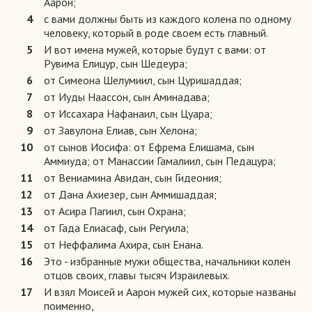
Аарон;
4
с вами должны быть из каждого колена по одному
человеку, который в роде своем есть главный.
5
И вот имена мужей, которые будут с вами: от
Рувима Елицур, сын Шедеура;
6
от Симеона Шелумиил, сын Цуришаддая;
7
от Иуды Наассон, сын Аминадава;
8
от Иссахара Нафанаил, сын Цуара;
9
от Завулона Елиав, сын Хелона;
10
от сынов Иосифа: от Ефрема Елишама, сын
Аммиуда; от Манассии Гамалиил, сын Педацура;
11
от Вениамина Авидан, сын Гидеония;
12
от Дана Ахиезер, сын Аммишаддая;
13
от Асира Пагиил, сын Охрана;
14
от Гада Елиасаф, сын Регуила;
15
от Неффалима Ахира, сын Енана.
16
Это - избранные мужи общества, начальники колен
отцов своих, главы тысяч Израилевых.
17
И взял Моисей и Аарон мужей сих, которые названы
поименно,