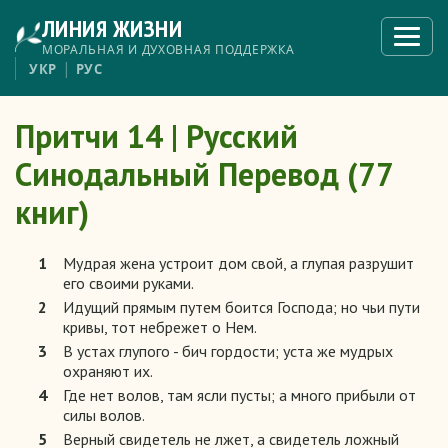
Перейти
ЛИНИЯ ЖИЗНИ
к
Откры
меню
основному
МОРАЛЬНАЯ И ДУХОВНАЯ ПОДДЕРЖКА
содержанию
УКР
РУС
Притчи 14 | Русский
Синодальный Перевод (77
книг)
1
Мудрая жена устроит дом свой, а глупая разрушит
его своими руками.
2
Идущий прямым путем боится Господа; но чьи пути
кривы, тот небрежет о Нем.
3
В устах глупого - бич гордости; уста же мудрых
охраняют их.
4
Где нет волов, там ясли пусты; а много прибыли от
силы волов.
5
Верный свидетель не лжет, а свидетель ложный