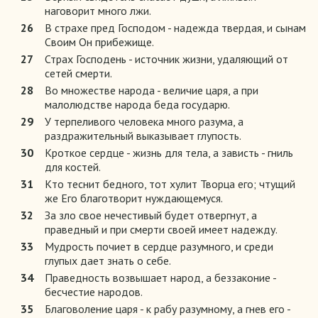
наговорит много лжи.
26
В страхе пред Господом - надежда твердая, и сынам
Своим Он прибежище.
27
Страх Господень - источник жизни, удаляющий от
сетей смерти.
28
Во множестве народа - величие царя, а при
малолюдстве народа беда государю.
29
У терпеливого человека много разума, а
раздражительный выказывает глупость.
30
Кроткое сердце - жизнь для тела, а зависть - гниль
для костей.
31
Кто теснит бедного, тот хулит Творца его; чтущий
же Его благотворит нуждающемуся.
32
За зло свое нечестивый будет отвергнут, а
праведный и при смерти своей имеет надежду.
33
Мудрость почиет в сердце разумного, и среди
глупых дает знать о себе.
34
Праведность возвышает народ, а беззаконие -
бесчестие народов.
35
Благоволение царя - к рабу разумному, а гнев его -