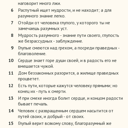
наговорит много лжи.
6
Распутный ищет мудрости, и не находит; а для
разумного знание легко.
7
Отойди от человека глупого, у которого ты не
замечаешь разумных уст.
8
Мудрость разумного - знание пути своего, глупость
же безрассудных - заблуждение.
9
Глупые смеются над грехом, а посреди праведных -
благоволение.
10
Сердце знает горе души своей, и в радость его не
вмешается чужой.
11
Дом беззаконных разорится, а жилище праведных
процветет.
12
Есть пути, которые кажутся человеку прямыми; но
конец их - путь к смерти.
13
И при смехе иногда болит сердце, и концом радости
бывает печаль.
14
Человек с развращенным сердцем насытится от
путей своих, и добрый - от своих.
15
Глупый верит всякому слову, благоразумный же