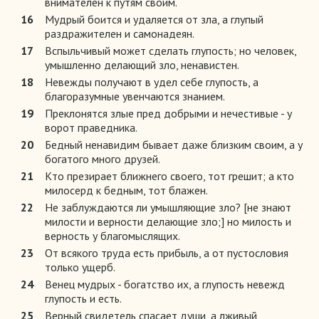
внимателен к путям своим.
16
Мудрый боится и удаляется от зла, а глупый
раздражителен и самонадеян.
17
Вспыльчивый может сделать глупость; но человек,
умышленно делающий зло, ненавистен.
18
Невежды получают в удел себе глупость, а
благоразумные увенчаются знанием.
19
Преклонятся злые пред добрыми и нечестивые - у
ворот праведника.
20
Бедный ненавидим бывает даже близким своим, а у
богатого много друзей.
21
Кто презирает ближнего своего, тот грешит; а кто
милосерд к бедным, тот блажен.
22
Не заблуждаются ли умышляющие зло? [не знают
милости и верности делающие зло;] но милость и
верность у благомыслящих.
23
От всякого труда есть прибыль, а от пустословия
только ущерб.
24
Венец мудрых - богатство их, а глупость невежд
глупость и есть.
25
Верный свидетель спасает души, а лживый