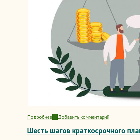
Подробнее
Добавить комментарий
о
Что
Шесть шагов краткосрочного пл
такое
богатство?