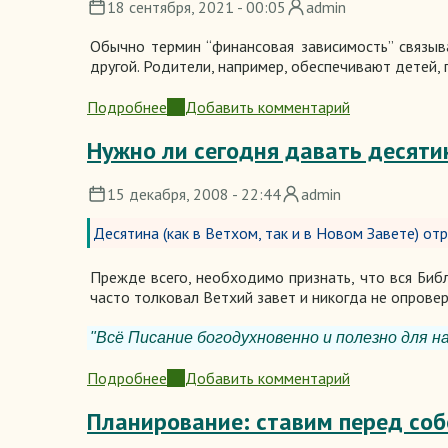
18 сентября, 2021 - 00:05
admin
ваши
пожертвования?
Обычно термин “финансовая зависимость” связы
другой. Родители, например, обеспечивают детей,
Подробнее
Добавить комментарий
о
Выход
Нужно ли сегодня давать десяти
из
финансовой
15 декабря, 2008 - 22:44
admin
зависимости
Десятина (как в Ветхом, так и в Новом Завете) о
Прежде всего, необходимо признать, что вся Библ
часто толковал Ветхий завет и никогда не опровер
"Всё Писание богодухновенно и полезно для на
Подробнее
Добавить комментарий
о
Нужно
Планирование: ставим перед со
ли
сегодня