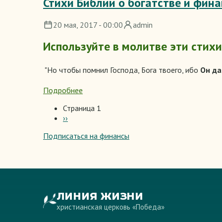
Стихи Библии о богатстве и фин
такое
планирование
20 мая, 2017 - 00:00
admin
бюджета?
Используйте в молитве эти стих
"Но чтобы помнил Господа, Бога твоего, ибо
Он да
Подробнее
о
Стихи
Страница 1
Библии
Следующая
››
Нумерация
о
страница
страниц
богатстве
Подписаться на финансы
и
финансах
ЛИНИЯ ЖИЗНИ
христианская церковь «Победа»