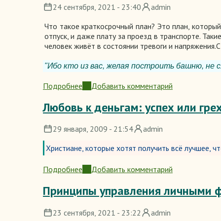
24 сентября, 2021 - 23:40
admin
Что такое краткосрочный план? Это план, который
отпуск, и даже плату за проезд в транспорте. Та
человек живёт в состоянии тревоги и напряжения.С
"Ибо кто из вас, желая построить башню, не с
Подробнее
Добавить комментарий
о
Шесть
Любовь к деньгам: успех или гре
шагов
краткосрочного
29 января, 2009 - 21:54
admin
планирования
Христиане, которые хотят получить всё лучшее, ч
Подробнее
Добавить комментарий
о
Любовь
Принципы управления личными 
к
деньгам:
23 сентября, 2021 - 23:22
admin
успех