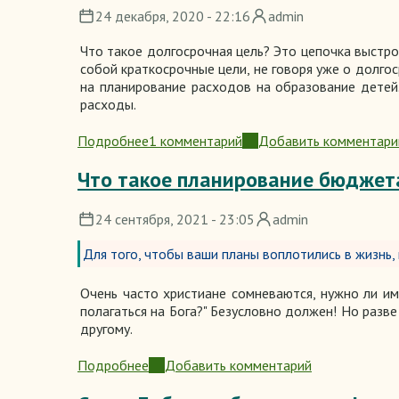
24 декабря, 2020 - 22:16
admin
давать
десятину?
Что такое долгосрочная цель? Это цепочка выстро
собой краткосрочные цели, не говоря уже о долго
на планирование расходов на образование детей
расходы.
Подробнее
1 комментарий
Добавить комментари
о
Планирование:
Что такое планирование бюджет
ставим
перед
24 сентября, 2021 - 23:05
admin
собой
долгосрочные
Для того, чтобы ваши планы воплотились в жизнь
цели
Очень часто христиане сомневаются, нужно ли и
полагаться на Бога?" Безусловно должен! Но разв
другому.
Подробнее
Добавить комментарий
о
Что