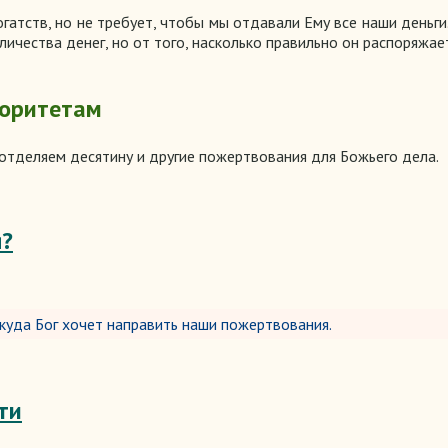
огатств, но не требует, чтобы мы отдавали Ему все наши деньг
оличества денег, но от того, насколько правильно он распоряжа
иоритетам
 отделяем десятину и другие пожертвования для Божьего дела.
я?
куда Бог хочет направить наши пожертвования.
ти