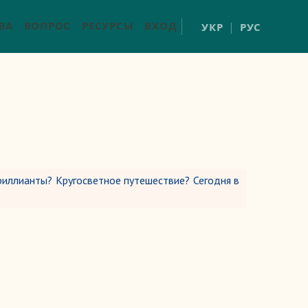
ВА
ВОПРОС
РЕСУРСЫ
ВХОД
УКР
РУС
риллианты? Кругосветное путешествие? Сегодня в