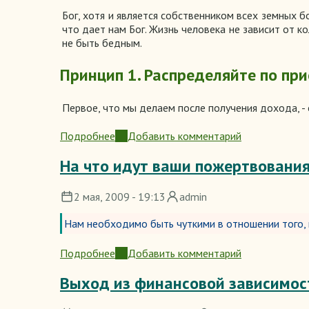
или
Бог, хотя и является собственником всех земных б
грех?
что дает нам Бог. Жизнь человека не зависит от к
не быть бедным.
Принцип 1. Распределяйте по пр
Первое, что мы делаем после получения дохода, -
Подробнее
Добавить комментарий
о
Принципы
На что идут ваши пожертвовани
управления
личными
2 мая, 2009 - 19:13
admin
финансами
Нам необходимо быть чуткими в отношении того, 
Подробнее
Добавить комментарий
о
На
Выход из финансовой зависимос
что
идут