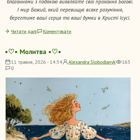
благаннями з подякою виявляйте свої прохання Богові.
І мир Божий, який перевищує всяке розуміння,
берегтиме ваші серця та ваші думки в Христі Ісусі.
Читати далі
Коментувати
•♡• Молитва •♡•
11 травня, 2026 - 14:54
Alexandra Slobodianyk
163
0