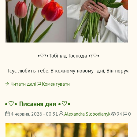
•♡?•Тобі від Господа •?♡•
Ісус любить тебе. В кожному новому дні, Він поруч.
Читати далі
Коментувати
•♡• Писання дня •♡•
4 червня, 2026 - 00:31
Alexandra Slobodianyk
94
0