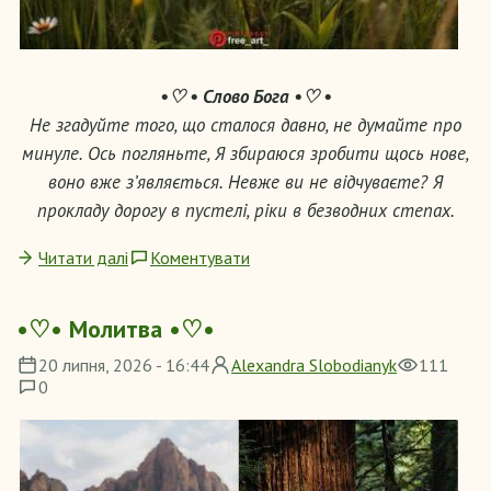
•♡ • Слово Бога •♡ •
Не згадуйте того, що сталося давно, не думайте про
минуле. Ось погляньте, Я збираюся зробити щось нове,
воно вже з’являється. Невже ви не відчуваєте? Я
прокладу дорогу в пустелі, ріки в безводних степах.
Читати далі
Коментувати
•♡• Молитва •♡•
20 липня, 2026 - 16:44
Alexandra Slobodianyk
111
0