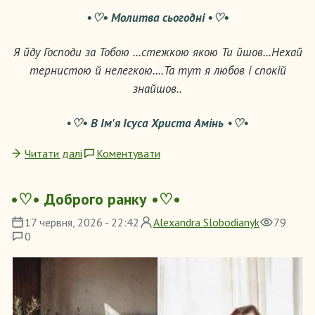
•♡• Молитва сьогодні •♡•
Я йду Господи за Тобою ...стежкою якою Ти йшов...Нехай
тернистою й нелегкою....Та тут я любов і спокій
знайшов..
•
♡• В Ім'я Ісуса Христа Амінь
•
♡
•
Читати далі
Коментувати
•♡• Доброго ранку •♡•
17 червня, 2026 - 22:42
Alexandra Slobodianyk
79
0