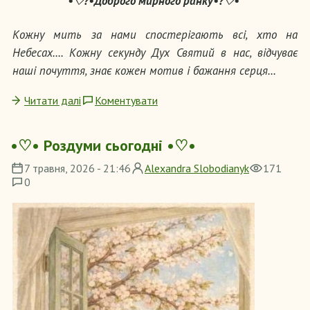
•♡?•Доброго мирного ранку•?♡•
Кожну мить за нами спостерігають всі, хто на
Небесах.... Кожну секунду Дух Святий в нас, відчуває
наші почуття, знає кожен мотив і бажання серця...
Читати далі
Коментувати
•♡• Роздуми сьогодні •♡•
7 травня, 2026 - 21:46
Alexandra Slobodianyk
171
0