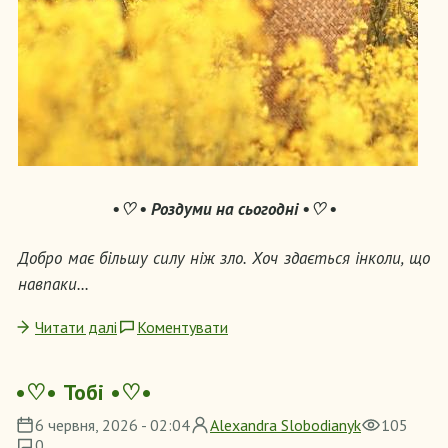
•♡ •
Роздуми на сьогодні •♡ •
Добро має більшу силу ніж зло. Хоч здається інколи, що
навпаки...
Читати далі
Коментувати
•♡• Тобі •♡•
6 червня, 2026 - 02:04
Alexandra Slobodianyk
105
0