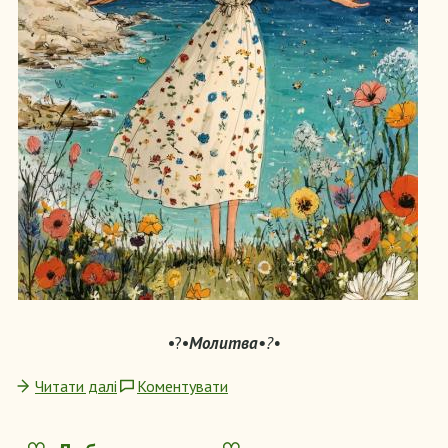
•
?
•
Молитва•
?
•
Читати далі
Коментувати