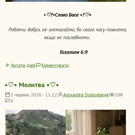
•
♡?•Слово Бога •?♡•
Роблячи добро, не знемагаймо, бо свого часу пожнемо,
якщо не послабнемо..
Галатам 6:9
Читати далі
Коментувати
•♡• Молитва •♡•
2 червня, 2026 - 11:12
Alexandra Slobodianyk
108
0