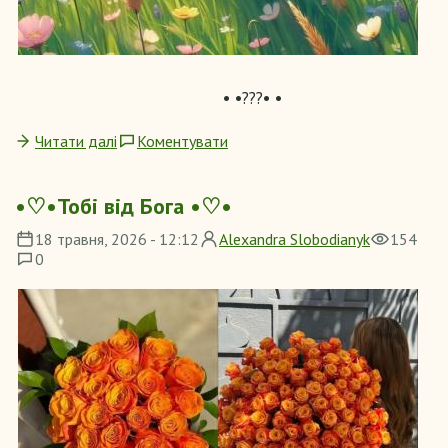
• •???• •
Читати далі
Коментувати
•♡•Тобі від Бога •♡•
18 травня, 2026 - 12:12
Alexandra Slobodianyk
154
0