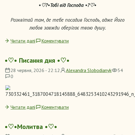
•♡?•Тобі від Господа •?♡•
Розквітай там, де тебе посадив Господь, адже Його
любов завжди оберігає твою душу.
Читати далі
Коментувати
•♡• Писання дня •♡•
28 червня, 2026 - 22:12
Alexandra Slobodianyk
54
0
Читати далі
Коментувати
•♡•Молитва •♡•