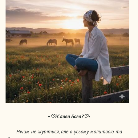
•♡?Слово Бога?♡•
Нічим не журіться, але в усьому молитвою та