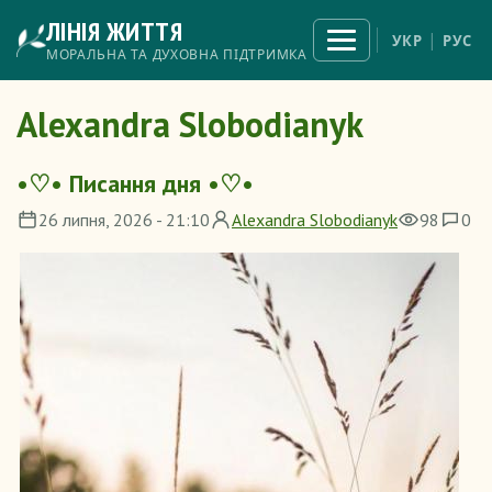
Перейти
ЛІНІЯ ЖИТТЯ
до
Відкрити
УКР
РУС
меню
основного
МОРАЛЬНА ТА ДУХОВНА ПІДТРИМКА
вмісту
Alexandra Slobodianyk
•♡• Писання дня •♡•
26 липня, 2026 - 21:10
Alexandra Slobodianyk
98
0