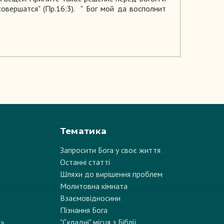
овершатся" (Пр.16:3). " Бог мой да восполнит
Тематика
Запросити Бога у своє життя
Останні статті
Шляхи до вирішення проблем
Молитовна кімната
Взаємовідносини
Пізнання Бога
а»
"Складні" місця з Біблії