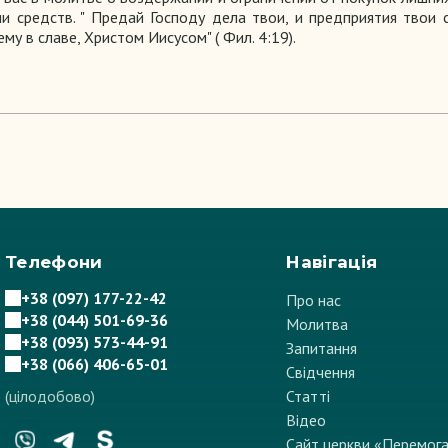
 средств. " Предай Господу дела твои, и предприятия твои с
му в славе, Христом Иисусом" ( Фил. 4:19).
Телефони
Навігація
+38 (097) 177-22-42
Про нас
+38 (044) 501-69-36
Молитва
+38 (093) 573-44-91
Запитання
+38 (066) 406-65-01
Свідчення
(цілодобово)
Статті
Відео
Сайт церкви «Перемог