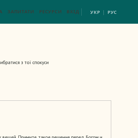
А
ЗАПИТАТИ
РЕСУРСИ
ВХІД
УКР
РУС
ибратися з тої спокуси
х вещей. Примите такое решение перед Богом и