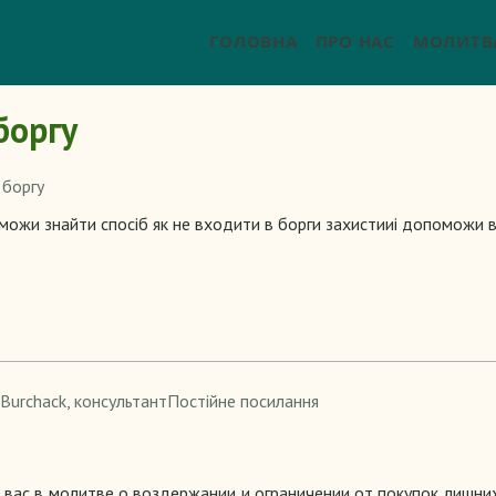
ГОЛОВНА
ПРО НАС
МОЛИТВ
боргу
 боргу
жи знайти спосіб як не входити в борги захистииі допоможи в
 Burchack
, консультант
Постійне посилання
вас в молитве о воздержании и ограничении от покупок лишни