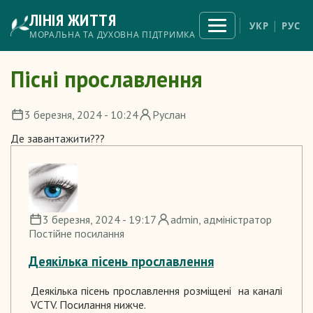
Перейти
ЛІНІЯ ЖИТТЯ
до
Відкрити
УКР
РУС
меню
основного
МОРАЛЬНА ТА ДУХОВНА ПІДТРИМКА
вмісту
Пісні прославлення
3 березня, 2024 - 10:24
Руслан
Де завантажити???
3 березня, 2024 - 19:17
admin
, адміністратор
Постійне посилання
Деякілька пісень прославлення
Деякілька пісень прославлення розміщені на каналі
VCTV. Посилання нижче.