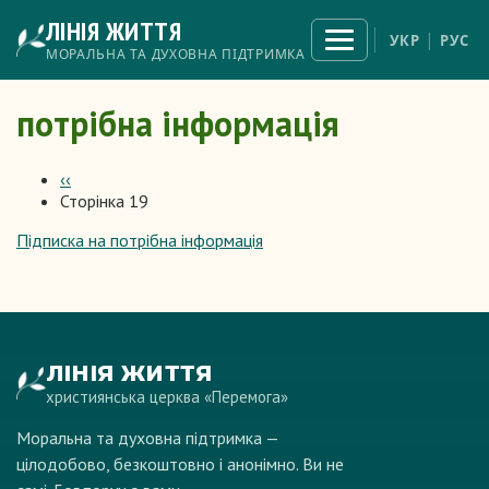
Перейти
ЛІНІЯ ЖИТТЯ
до
Відкрити
УКР
РУС
меню
основного
МОРАЛЬНА ТА ДУХОВНА ПІДТРИМКА
вмісту
потрібна інформація
Попередня
‹‹
сторінка
Сторінка 19
Розбивка
на
Підписка на потрібна інформація
сторінки
ЛІНІЯ ЖИТТЯ
християнська церква «Перемога»
Моральна та духовна підтримка —
цілодобово, безкоштовно і анонімно. Ви не