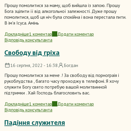
Прошу помолитися за маму, щоб вийшла із запою. Прошу
Бога зцілити її від алкогольної залежності. Дуже прошу
помолитися, щоб ця ніч була спокійна і вона перестала пити.
В ім'я Ісуса. Амінь
Докладніше
1 коментар
Додати коментар
про
Відповідь консультанта
Зцілення
мами
Свободу від гріха
16 серпня, 2022 - 16:38
Богдан
Прошу помолитися за мене .! За свободу від порнограія і
рукоблудства , багато часу проходжу в телефоні. Я хочу
служити Богу свято потребую вашой молитвинной
підтримки . Хай Господь благословить вас.
Докладніше
1 коментар
Додати коментар
про
Відповідь консультанта
Свободу
від
Падіння служителя
гріха