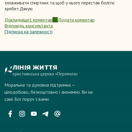
зловживати спиртних та щоб у нього перестав боліти
хребет.Дякую
Докладніше
1 коментар
Додати коментар
про
Відповідь консультанта
Прошу
Підписка на залежності
помолитися
за
мого
сина
щоб
він
ЛІНІЯ ЖИТТЯ
перестав
християнська церква «Перемога»
пити
Моральна та духовна підтримка —
цілодобово, безкоштовно і анонімно. Ви не
самі. Бог поруч з вами.