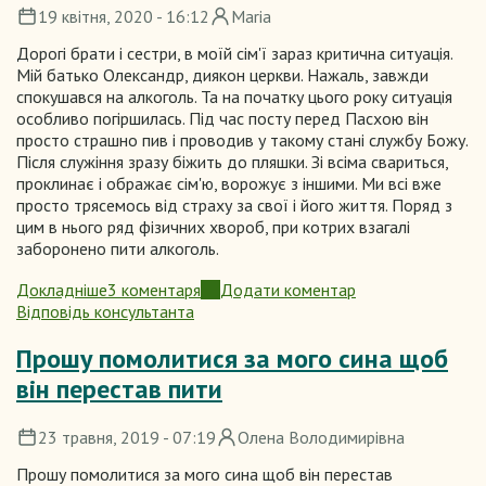
19 квітня, 2020 - 16:12
Maria
Дорогі брати і сестри, в моїй сім'ї зараз критична ситуація.
Мій батько Олександр, диякон церкви. Нажаль, завжди
спокушався на алкоголь. Та на початку цього року ситуація
особливо погіршилась. Під час посту перед Пасхою він
просто страшно пив і проводив у такому стані службу Божу.
Після служіння зразу біжить до пляшки. Зі всіма свариться,
проклинає і ображає сім'ю, ворожує з іншими. Ми всі вже
просто трясемось від страху за свої і його життя. Поряд з
цим в нього ряд фізичних хвороб, при котрих взагалі
заборонено пити алкоголь.
Докладніше
3 коментаря
Додати коментар
про
Відповідь консультанта
Падіння
служителя
Прошу помолитися за мого сина щоб
він перестав пити
23 травня, 2019 - 07:19
Олена Володимирівна
Прошу помолитися за мого сина щоб він перестав