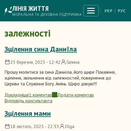
Перейти
ЛІНІЯ ЖИТТЯ
до
Відкрити
УКР
РУС
меню
основного
МОРАЛЬНА ТА ДУХОВНА ПІДТРИМКА
вмісту
залежності
Зцілення сина Даниїла
25 березня, 2025 - 12:42
Галина
Прошу молитися за сина Даниїла, його щире Покаяння,
зцілення, звільнення від залежностей, повернення до
Церкви та Служіння Богу. Амінь. Щиро дякую!!!
Докладніше
1 коментар
Додати коментар
про
Відповідь консультанта
Зцілення
сина
Зцілення мами
Даниїла
18 лютого, 2023 - 22:33
Olga