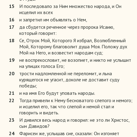
15
И последовало за Ним множество народа, и Он
исцелил их всех
16
и запретил им объявлять о Нем,
17
да сбудется реченное через пророка Исаию,
который говорит:
18
Се, Отрок Мой, Которого Я избрал, Возлюбленный
Мой, Которому благоволит душа Моя. Положу дух
Мой на Него, и возвестит народам суд;
19
не воспрекословит, не возопиет, и никто не услышит
на улицах голоса Его;
20
трости надломленной не переломит, и льна
курящегося не угасит, доколе не доставит суду
победы;
21
и на имя Его будут уповать народы.
22
Тогда привели к Нему бесноватого слепого и немого;
и исцелил его, так что слепой и немой стал и
говорить и видеть.
23
И дивился весь народ и говорил: не это ли Христос,
сын Давидов?
24
Фарисеи же, услышав сие, сказали: Он изгоняет