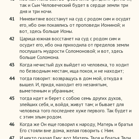
так и Сын Человеческий будет в сердце земли три
дня и три ночи.
41
Ниневитяне восстанут на суд с родом сим и осудят
его, ибо они покаялись от проповеди Иониной; и
вот, здесь больше Ионы.
42
Царица южная восстанет на суд с родом сим и
осудит его, ибо она приходила от пределов земли
послушать мудрости Соломоновой; и вот, здесь
больше Соломона.
43
Когда нечистый дух выйдет из человека, то ходит
по безводным местам, ища покоя, и не находит;
44
тогда говорит: возвращусь в дом мой, откуда я
вышел. И, придя, находит его незанятым,
выметенным и убранным;
45
тогда идет и берет с собою семь других духов,
злейших себя, и, войдя, живут там; и бывает для
человека того последнее хуже первого. Так будет и
с этим злым родом.
46
Когда же Он еще говорил к народу, Матерь и братья
Его стояли вне дома, желая говорить с Ним.
47
И некто сказал Ему: вот Матерь Твоя и братья Твои