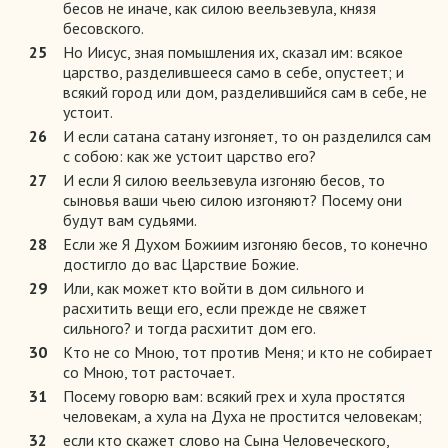
бесов не иначе, как силою веельзевула, князя
бесовского.
25
Но Иисус, зная помышления их, сказал им: всякое
царство, разделившееся само в себе, опустеет; и
всякий город или дом, разделившийся сам в себе, не
устоит.
26
И если сатана сатану изгоняет, то он разделился сам
с собою: как же устоит царство его?
27
И если Я силою веельзевула изгоняю бесов, то
сыновья ваши чьею силою изгоняют? Посему они
будут вам судьями.
28
Если же Я Духом Божиим изгоняю бесов, то конечно
достигло до вас Царствие Божие.
29
Или, как может кто войти в дом сильного и
расхитить вещи его, если прежде не свяжет
сильного? и тогда расхитит дом его.
30
Кто не со Мною, тот против Меня; и кто не собирает
со Мною, тот расточает.
31
Посему говорю вам: всякий грех и хула простятся
человекам, а хула на Духа не простится человекам;
32
если кто скажет слово на Сына Человеческого,