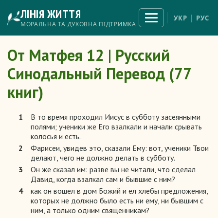
Перейти
ЛІНІЯ ЖИТТЯ
до
Відкрити
УКР
РУС
меню
основного
МОРАЛЬНА ТА ДУХОВНА ПІДТРИМКА
вмісту
От Матфея 12 | Русский
Синодальный Перевод (77
книг)
1
В то время проходил Иисус в субботу засеянными
полями; ученики же Его взалкали и начали срывать
колосья и есть.
2
Фарисеи, увидев это, сказали Ему: вот, ученики Твои
делают, чего не должно делать в субботу.
3
Он же сказал им: разве вы не читали, что сделал
Давид, когда взалкал сам и бывшие с ним?
4
как он вошел в дом Божий и ел хлебы предложения,
которых не должно было есть ни ему, ни бывшим с
ним, а только одним священникам?