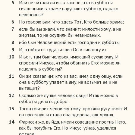
5
Или не читали ли вы в законе, что в субботы
священники в храме нарушают субботу, однако
невиновны?
6
Но говорю вам, что здесь Тот, Кто больше храма;
7
если бы вы знали, что значит: милости хочу, а не
жертвы, то не осудили бы невиновных,
8
ибо Сын Человеческий есть господин и субботы.
9
И, отойдя оттуда, вошел Он в синагогу их.
10
И вот, там был человек, имеющий сухую руку. И
спросили Иисуса, чтобы обвинить Его: можно ли
исцелять в субботы?
11
Он же сказал им: кто из вас, имея одну овцу, если
она в субботу упадет в яму, не возьмет ее и не
вытащит?
12
Сколько же лучше человек овцы! Итак можно в
субботы делать добро.
13
Тогда говорит человеку тому: протяни руку твою. И
он протянул, и стала она здорова, как другая.
14
Фарисеи же, выйдя, имели совещание против Него,
как бы погубить Его. Но Иисус, узнав, удалился
оттуда.