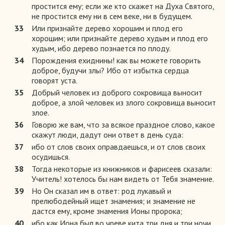
простится ему; если же кто скажет на Духа Святого,
не простится ему ни в сем веке, ни в будущем.
33
Или признайте дерево хорошим и плод его
хорошим; или признайте дерево худым и плод его
худым, ибо дерево познается по плоду.
34
Порождения ехиднины! как вы можете говорить
доброе, будучи злы? Ибо от избытка сердца
говорят уста.
35
Добрый человек из доброго сокровища выносит
доброе, а злой человек из злого сокровища выносит
злое.
36
Говорю же вам, что за всякое праздное слово, какое
скажут люди, дадут они ответ в день суда:
37
ибо от слов своих оправдаешься, и от слов своих
осудишься.
38
Тогда некоторые из книжников и фарисеев сказали:
Учитель! хотелось бы нам видеть от Тебя знамение.
39
Но Он сказал им в ответ: род лукавый и
прелюбодейный ищет знамения; и знамение не
дастся ему, кроме знамения Ионы пророка;
40
ибо как Иона был во чреве кита три дня и три ночи,