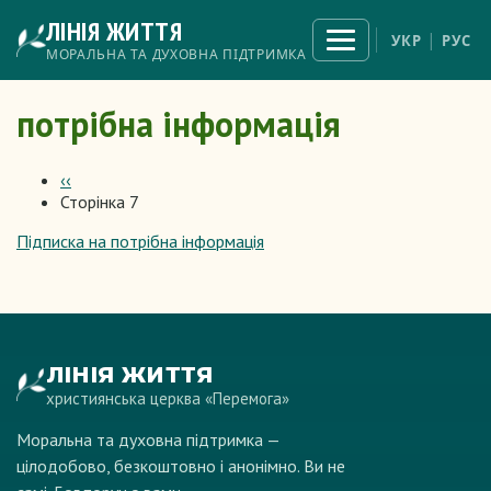
Перейти
ЛІНІЯ ЖИТТЯ
до
Відкрити
УКР
РУС
меню
основного
МОРАЛЬНА ТА ДУХОВНА ПІДТРИМКА
вмісту
потрібна інформація
Попередня
‹‹
сторінка
Сторінка 7
Розбивка
на
Підписка на потрібна інформація
сторінки
ЛІНІЯ ЖИТТЯ
християнська церква «Перемога»
Моральна та духовна підтримка —
цілодобово, безкоштовно і анонімно. Ви не