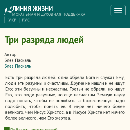
Перейти
ЛИНИЯ ЖИЗНИ
к
Откры
меню
основному
МОРАЛЬНАЯ И ДУХОВНАЯ ПОДДЕРЖКА
содержанию
УКР
РУС
Три разряда людей
Автор
Блез Паскаль
Блез Паскаль
Есть три разряда людей: одни обрели Бога и служат Ему,
люди эти разумны и счастливы. Другие не нашли и не ищут
Его; эти безумны и несчастны. Третьи не обрели, но ищут
Его, это люди разумные, но еще несчастны. Земную науку
надо понять, чтобы ее полюбить, а божественную надо
полюбить, чтобы понять ее. В мире нет ничего более
великого, чем Иисус Христос, а в Иисусе Христе нет ничего
более великого, чем Его жертва.
Добавить комментарий