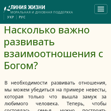
Перейти
ЛИНИЯ ЖИЗНИ
к
Откры
меню
основному
МОРАЛЬНАЯ И ДУХОВНАЯ ПОДДЕРЖКА
содержанию
УКР
РУС
Насколько важно
развивать
взаимоотношения с
Богом?
В необходимости развивать отношения,
мы можем убедиться на примере невесты,
которая только что вышла замуж за
любимого человека. Теперь, чтобы
состоялась семья, нужно построить