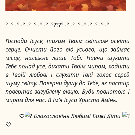
°~°~°~°~°~°~°~°~°???°~°~°~°~°~°~°~°~°
Господи Ісусе, тихим Твоїм світлом освіти
серце. Очисти його від усього, що займає
місце, належне лише Тобі. Навчи шукати
Тебе понад усе, дихати Твоїм миром, ходити
в Твоїй любові і слухати Твій голос серед
шуму світу. Поверни душу до Тебе, як пастир
повертає загублену вівцю. Будь повнотою і
миром для нас. В Ім’я Ісуса Христа Амінь.
♡
Благословінь Любимі Божі Діти
♡