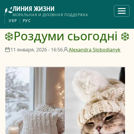
Перейти
ЛИНИЯ ЖИЗНИ
к
Откры
меню
основному
МОРАЛЬНАЯ И ДУХОВНАЯ ПОДДЕРЖКА
содержанию
УКР
РУС
❄️Роздуми сьогодні ❄️
11 января, 2026 - 16:56
Alexandra Slobodianyk