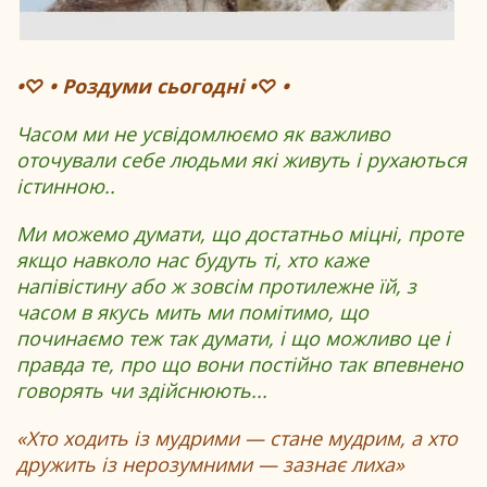
•♡ • Роздуми сьогодні •♡ •
Часом ми не усвідомлюємо як важливо
оточували себе людьми які живуть і рухаються
істинною..
Ми можемо думати, що достатньо міцні, проте
якщо навколо нас будуть ті, хто каже
напівістину або ж зовсім протилежне їй, з
часом в якусь мить ми помітимо, що
починаємо теж так думати, і що можливо це і
правда те, про що вони постійно так впевнено
говорять чи здійснюють...
«Хто ходить із мудрими — стане мудрим, а хто
дружить із нерозумними — зазнає лиха»