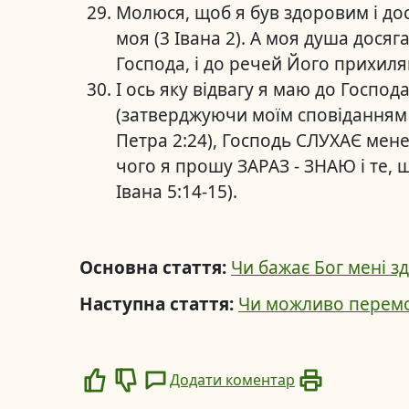
Молюся, щоб я був здоровим і дося
моя (3 Івана 2). А моя душа досяг
Господа, і до речей Його прихиляю
І ось яку відвагу я маю до Господ
(затверджуючи моїм сповіданням в
Петра 2:24), Господь СЛУХАЄ мене
чого я прошу ЗАРАЗ - ЗНАЮ і те,
Івана 5:14-15).
Основна стаття:
Чи бажає Бог мені з
Наступна стаття:
Чи можливо перемо
Додати коментар
Like
Dislike