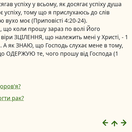
гав успіху у всьому, як досягає успіху душа
ає успіху, тому що я прислухаюсь до слів
 вухо моє (Приповісті 4:20-24).
а, що коли прошу зараз по волі Його
іри ЗЦІЛЕННЯ, що належить мені у Христі, - 1
. А як ЗНАЮ, що Господь слухає мене в тому,
 що ОДЕРЖУЮ те, чого прошу від Господа (1
доров'я?
гти рак?