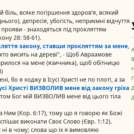
й біль, всяке погіршення здоров'я, всякий
днього), депресія, убогість, неприємні відчуття
 й прояви - знаходяться під прокляттям
ону 28: 58-61).
кляття закону, ставши прокляттям за мене
,
А
хто висить на дереві", - Щоб Авраамове
ирилося на мене (язичника), щоб обітницю
Н
4)
П
, бо я ходжу в Ісусі Христі не по плоті, а за
усі Христі ВИЗВОЛИВ мене від закону гріха
Д
истом Бог мій ВИЗВОЛИВ мене від цього тіла
Д
із Ним (Кор. 6:17), тому що я говорю як Божі
оспішає виконати Своє Слово (Євр. 1:12).
 ні в чому; слова що їх я вимовляю