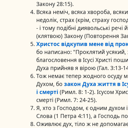
Закону 28:15).
Всяка неміч, всяка хвороба, всяки
недолік, страх (крім, страху госпо
- і тому подібні диявольські речі
(клятвою) Закону (Повторення Зак
Христос відкупив мене від про
бо написано: "Проклятий усякий, 
благословення в Ісусі Христі пош
Духа прийняв я вірою (Гал. 3:13-1
Тож немає тепер жодного осуду мені
Духом, бо
закон Духа життя в Іс
і смерті
(Римл. 8: 1-2). Ісусом Хр
смерті (Римл. 7: 24-25).
Я, хто з Господом, є одним духом 
Слова (1 Петра 4:11), а Господь п
Оживлює дух, тіло ж не допомагає