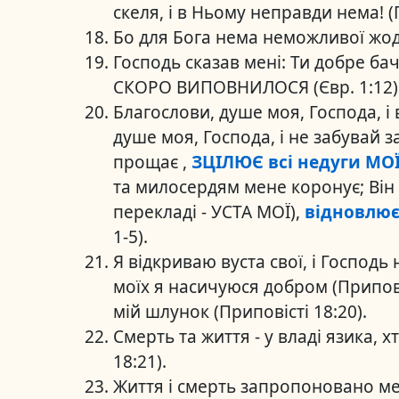
скеля, і в Ньому неправди нема! (
Бо для Бога нема неможливої жодно
Господь сказав мені: Ти добре ба
СКОРО ВИПОВНИЛОСЯ (Євр. 1:12)
Благослови, душе моя, Господа, і 
душе моя, Господа, і не забувай з
прощає ,
ЗЦІЛЮЄ всі недуги МО
та милосердям мене коронує; Він
перекладі - УСТА МОЇ),
відновлює
1-5).
Я відкриваю вуста свої, і Господь 
моїх я насичуюся добром (Приповіс
мій шлунок (Приповісті 18:20).
Смерть та життя - у владі язика, х
18:21).
Життя і смерть запропоновано ме