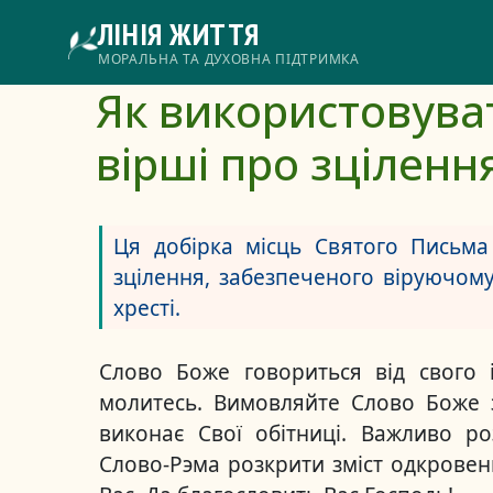
Перейти
ЛІНІЯ ЖИТТЯ
до
основного
Головне
МОРАЛЬНА ТА ДУХОВНА ПІДТРИМКА
вмісту
Як використовуват
меню
вірші про зціленн
Ця добірка місць Святого Письм
зцілення, забезпеченого віруючом
хресті.
Слово Боже говориться від свого 
молитесь. Вимовляйте Слово Боже з
виконає Свої обітниці. Важливо р
Слово-Рэма розкрити зміст одкровен