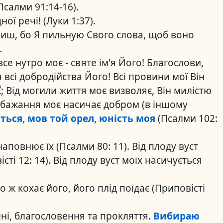
Псалми 91:14-16).
ї речі! (Луки 1:37).
чиш, бо Я пильную Свого слова, щоб воно
.
все нутро моє - святе ім'я Його! Благослови,
а всі добродійства Його! Всі провини мої Він
Ї
; Від могили життя моє визволяє, Він милістю
 бажання моє насичає добром (в іншому
ться, мов той орел, юність моя
(Псалми 102:
наповнює їх (Псалми 80: 11). Від плоду вуст
ті 12: 14). Від плоду вуст моїх насичується
то ж кохає його, його плід поїдає (Приповісті
ні, благословення та прокляття.
Вибираю