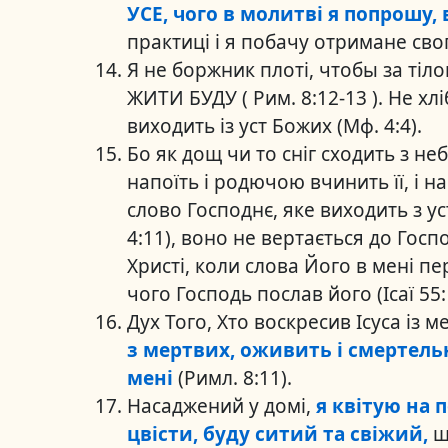
УСЕ, чого в молитві я попрошу, 
практиці і я побачу отримане свог
Я не боржник плоті, чтобы за тіло
ЖИТИ БУДУ ( Рим. 8:12-13 ). Не х
виходить із уст Божих (Мф. 4:4).
Бо як дощ чи то сніг сходить з не
напоїть і родючою вчинить її, і насі
слово Господнє, яке виходить з ус
4:11), воно не вертається до Госп
Христі, коли слова Його в мені пе
чого Господь послав його (Ісаї 55: 
Дух Того, Хто воскресив Ісуса із м
з мертвих, оживить і смертельн
мені
(Римл. 8:11).
Насаджений у домі,
я квітую на 
цвісти, буду ситий та свіжий,
щ