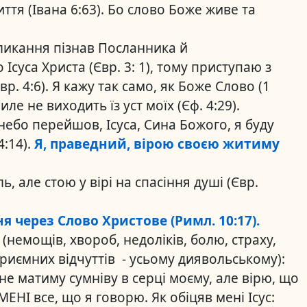
иття (Івана 6:63). Бо слово Боже живе та
кликання пізнав Посланника й
суса Христа (Євр. 3: 1), тому приступаю з
р. 4:6). Я кажу так само, як Боже Слово (1
ле не виходить їз уст моїх (Єф. 4:29).
ебо перейшов, Ісуса, Сина Божого, я буду
4:14).
Я, праведний, вірою своєю житиму
ль, але стою у вірі на спасіння душі (Євр.
ня через Слово Христове (Римл. 10:17).
й
(немощів, хвороб, недоліків, болю, страху,
приємних відчуттів - усьому диявольському):
не матиму сумніву в серці моєму, але вірю, що
МЕНІ все, що я говорю. Як обіцяв мені Ісус: