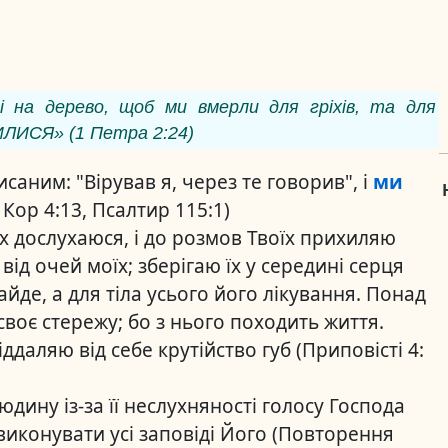
ші на дерево, щоб ми вмерли для гріхів, та для
ИЛИСЯ» (1 Петра 2:24)
исаним: "Вірував я, через те говорив", і
ми
 Кор 4:13, Псалтир 115:1)
їх дослухаюся, і до розмов Твоїх прихиляю
від очей моїх; зберігаю їх у середині серця
найде, а для тіла усього його лікування. Понад
своє стережу; бо з нього походить життя.
іддаляю від себе крутійство губ (Приповісті 4:
дину із-за її неслухняності голосу Господа
 виконувати усі заповіді Його (Повторення