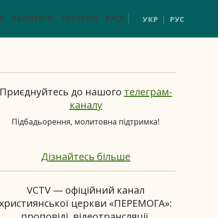
А
ЗАПИТАТИ
РЕСУРСИ
ВХІД
УКР
РУС
Приєднуйтесь до нашого
телеграм-
каналу
Підбадьорення, молитовна підтримка!
Дізнайтесь більше
VCTV — офіційний канал
християнської церкви «ПЕРЕМОГА»:
проповіді, відеотрансляції,