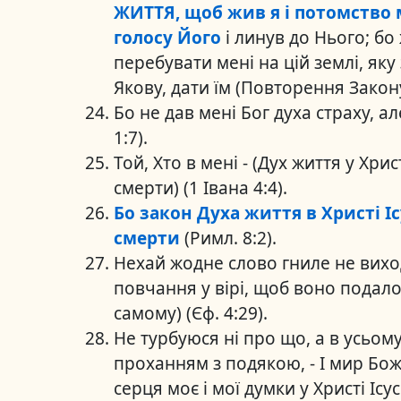
ЖИТТЯ, щоб жив я і потомство м
голосу Його
і линув до Нього; бо 
перебувати мені на цій землі, яку
Якову, дати їм (Повторення Закону
Бо не дав мені Бог духа страху, а
1:7).
Той, Хто в мені - (Дух життя у Христі
смерти) (1 Івана 4:4).
Бо закон Духа життя в Христі І
смерти
(Римл. 8:2).
Нехай жодне слово гниле не виходи
повчання у вірі, щоб воно подало 
самому) (Єф. 4:29).
Не турбуюся ні про що, а в усьом
проханням з подякою, - І мир Бож
серця моє і мої думки у Христі Ісусі