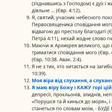
(з'єднавшись з Господом) є дух і ж
діяльне ... (Євр. 4:12).
Я, святий, учасник небесного по
Первосвященика сповідання мого І
відвагою до престолу благодаті (Єв
Петра 4:11), нехай жодне слово гни
Маючи ж Архиєрея великого, що н
триматися сповідання мого (Євр. 
(Євр. 10:38. Авак. 2:4).
Я не з тих, хто хитається на загибі
10:39).
Моя віра від слухання, а слухан
Я маю віру Божу і КАЖУ горі ці
депресії, прокльонів, злиднів, не
«Порушся та й кинься до моря», і 
станеться по словам моїм, - БУДЕ 