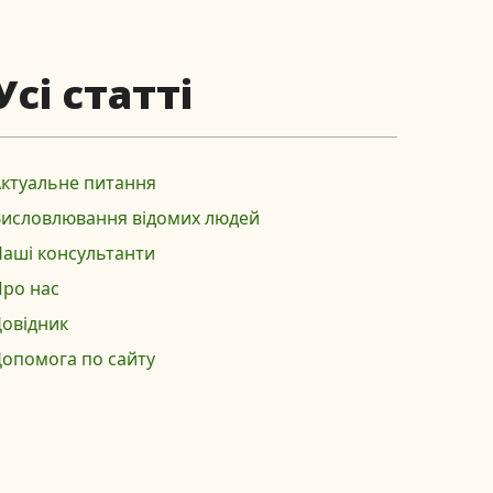
Усі статті
ктуальне питання
Висловлювання відомих людей
аші консультанти
ро нас
овідник
опомога по сайту