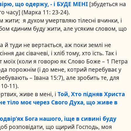
вірю, що одержу, - і БУДЕ МЕНІ
[збудеться на
о часу] (Марка 11: 23-24).
м жити; я духом умертвляю тілесні вчинки, і
лібом єдиним буду жити, але усяким словом, що
ба й туди не вертається, аж поки землі не
ння дає сівачеві, і хліб тому, хто їсть. Так і
т моїх (коли я говорю як Слово Боже – 1 Петра
ода порожнім (і до мене, котрий перебуває у
ребувають – Івана 15:7), але зробить те, для
10-11).
ертвих, живе в мені, і
Той, Хто підняв Христа
е тіло моє через Свого Духа, що живе в
подвір’ях Бога нашого, іще в сивині буду
об розповідати, що щирий Господь, моя