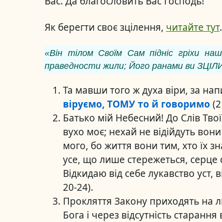
Вас. Да благословить Вас Господь!
Як берегти своє зцілення,
читайте тут
.
«Він тілом Своїм Сам підніс гріхи на
праведности жили; Його ранами ви ЗЦІЛ
Та мавши того ж духа віри, за нап
віруємо, ТОМУ то й говоримо
(2
Батько мій Небесний! До Слів Тво
вухо моє; нехай не відійдуть вони 
мого, бо життя вони тим, хто їх з
усе, що лише стережеться, серце 
Відкидаю від себе лукавство уст, в
20-24).
Прокляття Закону приходять на лю
Бога і через відсутність старання