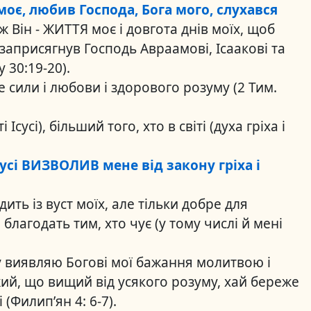
оє, любив Господа, Бога мого, слухався
ж Він - ЖИТТЯ моє і довгота днів моїх, щоб
 заприсягнув Господь Авраамові, Ісаакові та
 30:19-20).
ле сили і любови і здорового розуму (2 Тим.
 Ісусі), більший того, хто в світі (духа гріха і
сусі ВИЗВОЛИВ мене від закону гріха і
ть із вуст моїх, але тільки добре для
благодать тим, хто чує (у тому числі й мені
у виявляю Богові мої бажання молитвою і
ий, що вищий від усякого розуму, хай береже
 (Филип’ян 4: 6-7).