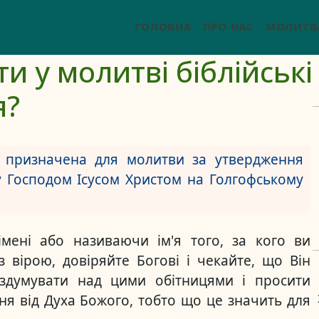
ГОЛОВНА
ПРО НАС
МОЛИТВ
и у молитві біблійські
я?
а призначена для молитви за утвердження
у Господом Ісусом Христом на Голгофському
імені або називаючи ім'я того, за кого ви
 вірою, довіряйте Богові і чекайте, що Він
оздумувати над цими обітницями і просити
ня від Духа Божого, тобто що це значить для