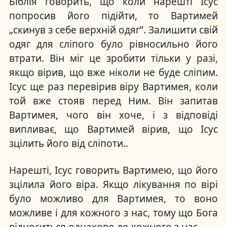
Біблія говорить, що коли нарешті Ісус
попросив його підійти, то Вартимей
„скинув з себе верхній одяг”. Залишити свій
одяг для сліпого було рівносильно його
втрати. Він міг це зробити тільки у разі,
якщо вірив, що вже ніколи не буде сліпим.
Ісус ще раз перевірив віру Вартимея, коли
той вже стояв перед Ним. Він запитав
Вартимея, чого він хоче, і з відповіді
випливає, що Вартимей вірив, що Ісус
зцілить його від сліпоти..
Нарешті, Ісус говорить Вартимею, що його
зцілила його віра. Якщо лікування по вірі
було можливо для Вартимея, то воно
можливе і для кожного з нас, тому що Бога