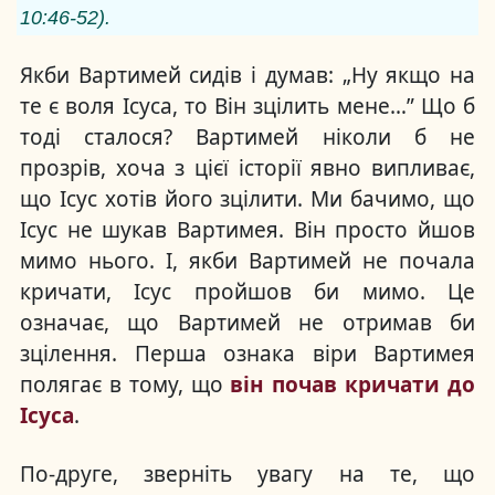
10:46-52).
Якби Вартимей сидів і думав: „Ну якщо на
те є воля Ісуса, то Він зцілить мене…” Що б
тоді сталося? Вартимей ніколи б не
прозрів, хоча з цієї історії явно випливає,
що Ісус хотів його зцілити. Ми бачимо, що
Ісус не шукав Вартимея. Він просто йшов
мимо нього. І, якби Вартимей не почала
кричати, Ісус пройшов би мимо. Це
означає, що Вартимей не отримав би
зцілення. Перша ознака віри Вартимея
полягає в тому, що
він почав кричати до
Ісуса
.
По-друге, зверніть увагу на те, що