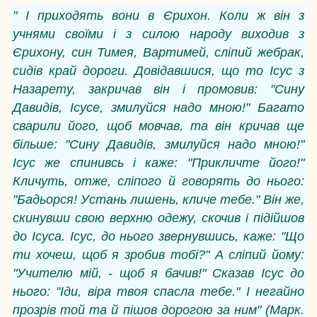
" І приходять вони в Єрихон. Коли ж він з
учнями своїми і з силою народу виходив з
Єрихону, син Тимея, Вартимей, сліпий жебрак,
сидів край дороги. Довідавшися, що то Ісус з
Назарету, закричав він і промовив: "Сину
Давидів, Ісусе, змилуйся надо мною!" Багато
сварили його, щоб мовчав, та він кричав ще
більше: "Сину Давидів, змилуйся надо мною!"
Ісус же спинивсь і каже: "Прикличте його!"
Кличуть, отже, сліпого й говорять до нього:
"Бадьорся! Устань лишень, кличе тебе." Він же,
скинувши свою верхню одежу, скочив і підійшов
до Ісуса. Ісус, до нього звернувшись, каже: "Що
ти хочеш, щоб я зробив тобі?" А сліпий йому:
"Учителю мій, - щоб я бачив!" Сказав Ісус до
нього: "Іди, віра твоя спасла тебе." І негайно
прозрів той та й пішов дорогою за ним" (Марк.