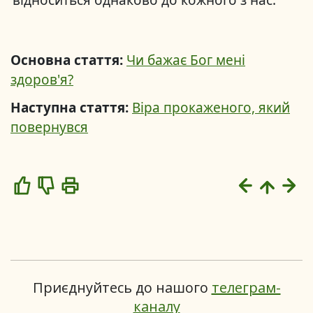
відноситься однаково до кожного з нас.
Основна стаття:
Чи бажає Бог мені
здоров'я?
Наступна стаття:
Віра прокаженого, який
повернувся
Like
Dislike
Приєднуйтесь до нашого
телеграм-
каналу