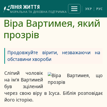
Перейти
ЛІНІЯ ЖИТТЯ
до
Відкрити
УКР
РУС
меню
основного
МОРАЛЬНА ТА ДУХОВНА ПІДТРИМКА
вмісту
Віра Вартимея, який
прозрів
Продовжуйте вірити, незважаючи на
обставини хвороби
Сліпий чоловік
на ім'я Вартимей
був зцілений
через свою віру в Ісуса. Біблія розповідає
його історію.