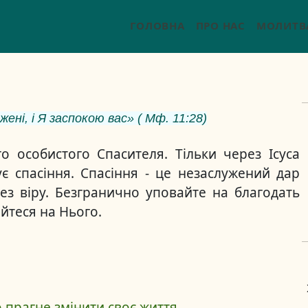
ГОЛОВНА
ПРО НАС
МОЛИТВ
ні, і Я заспокою вас» ( Мф. 11:28)
о особистого Спасителя. Тільки через Ісуса
є спасіння. Спасіння - це незаслужений дар
ез віру. Безгранично уповайте на благодать
айтеся на Нього.
о прагне змінити своє життя