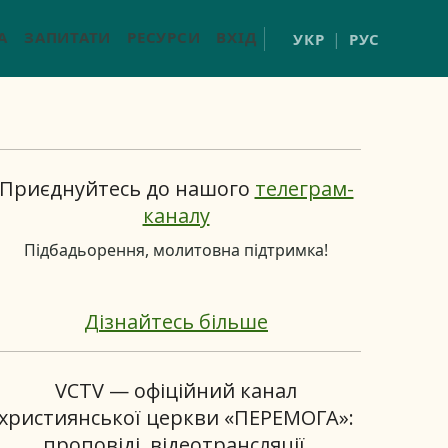
А
ЗАПИТАТИ
РЕСУРСИ
ВХІД
УКР
РУС
Приєднуйтесь до нашого
телеграм-
каналу
Підбадьорення, молитовна підтримка!
Дізнайтесь більше
VCTV — офіційний канал
християнської церкви «ПЕРЕМОГА»:
проповіді, відеотрансляції,