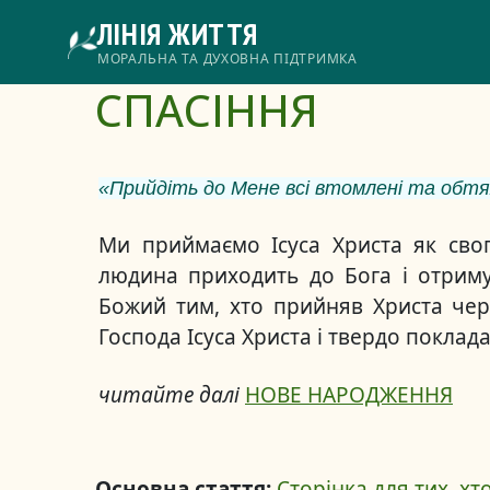
Перейти
ЛІНІЯ ЖИТТЯ
до
основного
Головне
МОРАЛЬНА ТА ДУХОВНА ПІДТРИМКА
вмісту
СПАСІННЯ
меню
«Прийдіть до Мене всі втомлені та обтяже
Ми приймаємо Ісуса Христа як свог
людина приходить до Бога і отриму
Божий тим, хто прийняв Христа чер
Господа Ісуса Христа і твердо поклад
читайте далі
НОВЕ НАРОДЖЕННЯ
Основна стаття:
Сторінка для тих, хт