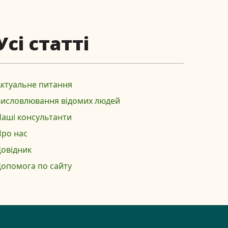
Усі статті
ктуальне питання
Висловлювання відомих людей
аші консультанти
ро нас
овідник
опомога по сайту