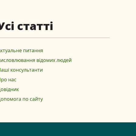
Усі статті
ктуальне питання
Висловлювання відомих людей
аші консультанти
ро нас
овідник
опомога по сайту