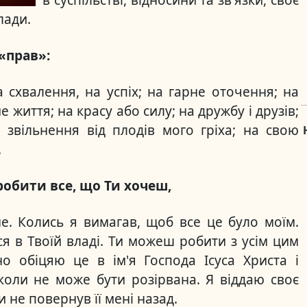
в суспільстві, відносини та зв'язки, своє
лади.
«прав»:
а схвалення, на успіх; на гарне оточення; на
 життя; на красу або силу; на дружбу і друзів;
а звільнення від плодів мого гріха; на свою
.
робити все, що Ти хочеш,
не. Колись я вимагав, щоб все це було моїм.
ся в Твоїй владі. Ти можеш робити з усім цим
но обіцяю це в ім'я Господа Ісуса Христа і
коли не може бути розірвана. Я віддаю своє
 не повернув її мені назад.