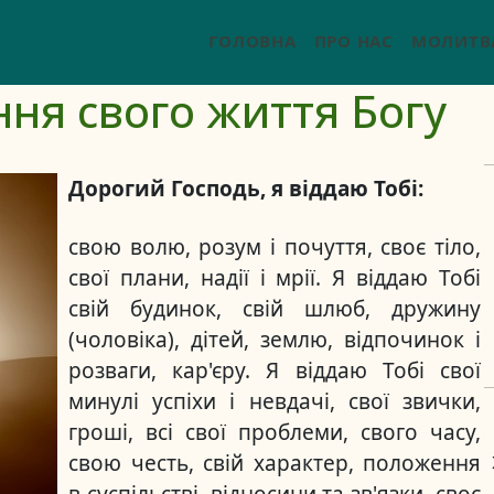
ГОЛОВНА
ПРО НАС
МОЛИТВ
ня свого життя Богу
Дорогий Господь, я віддаю Тобі:
свою волю, розум і почуття, своє тіло,
свої плани, надії і мрії. Я віддаю Тобі
свій будинок, свій шлюб, дружину
(чоловіка), дітей, землю, відпочинок і
розваги, кар'єру. Я віддаю Тобі свої
минулі успіхи і невдачі, свої звички,
гроші, всі свої проблеми, свого часу,
свою честь, свій характер, положення