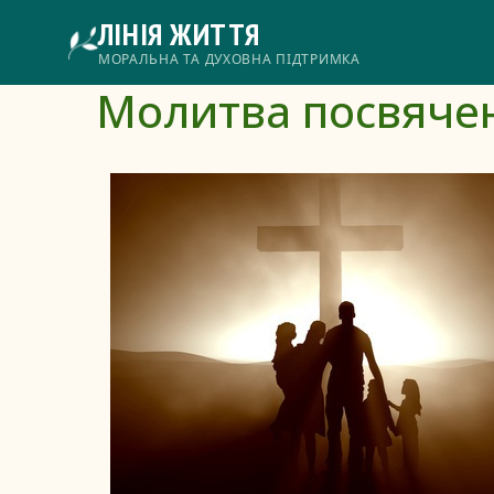
Перейти
ЛІНІЯ ЖИТТЯ
до
основного
Головне
МОРАЛЬНА ТА ДУХОВНА ПІДТРИМКА
вмісту
Молитва посвячен
меню