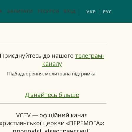
А
ЗАПИТАТИ
РЕСУРСИ
ВХІД
УКР
РУС
Приєднуйтесь до нашого
телеграм-
каналу
Підбадьорення, молитовна підтримка!
Дізнайтесь більше
VCTV — офіційний канал
християнської церкви «ПЕРЕМОГА»:
проповіді, відеотрансляції,