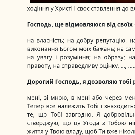
ходіння у Христі і своє ставлення до в
Господь, ще відмовляюся від своїх 
на власність; на добру репутацію, н
виконання Богом моїх бажань; на саме
на увагу і розуміння; на образу; н
правоту, на справедливу оцінку, ..., ....
Дорогий Господь, я дозволяю тобі 
мені, зі мною, в мені або через ме
Тепер все належить Тобі і знаходить
те, що Тобі завгодно. Я добровіль
стверджую, що ця Угода з Тобою ні
життя у Твою владу, щоб Ти вже ніколи