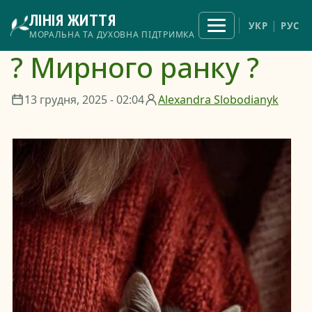
Перейти
ЛІНІЯ ЖИТТЯ
до
Відкрити
УКР
РУС
меню
основного
МОРАЛЬНА ТА ДУХОВНА ПІДТРИМКА
вмісту
? Мирного ранку ?
13 грудня, 2025 - 02:04
Alexandra Slobodianyk