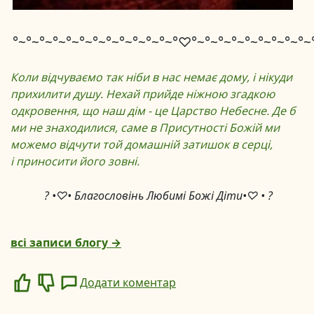
°~°~°~°~°~°~°~°~°~°~°~°~°♡°~°~°~°~°~°~°~°~°~
Коли відчуваємо так ніби в нас немає дому, і нікуди
прихилити душу. Нехай прийде ніжною згадкою
одкровення, що наш дім - це Царство Небесне. Де б
ми не знаходилися, саме в Присутності Божій ми
можемо відчути той домашній затишок в серці,
і приносити його зовні.
? •♡• Благословінь Любимі Божі Діти•♡ • ?
всі записи блогу →
Додати коментар
Like
Dislike