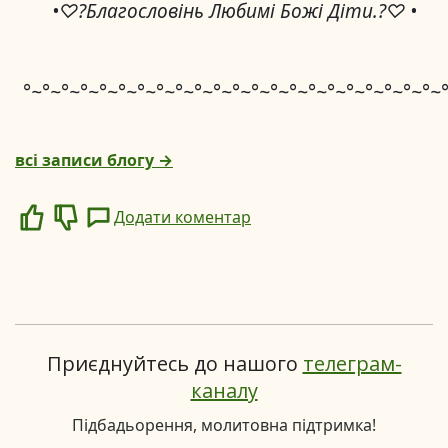
•♡?Благословінь Любимі Божі Діти.?♡ •
°~°~°~°~°~°~°~°~°~°~°~°~°~°~°~°~°~°~°~°~°~°~
всі записи блогу →
Додати коментар
Like
Dislike
Приєднуйтесь до нашого
телеграм-
каналу
Підбадьорення, молитовна підтримка!