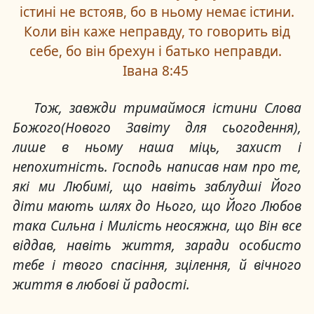
істині не встояв, бо в ньому немає істини.
Коли він каже неправду, то говорить від
себе, бо він брехун і батько неправди.
Івана 8:45
Тож, завжди тримаймося істини Слова
Божого(Нового Завіту для сьогодення),
лише в ньому наша міць, захист і
непохитність. Господь написав нам про те,
які ми Любимі, що навіть заблудші Його
діти мають шлях до Нього, що Його Любов
така Сильна і Милість неосяжна, що Він все
віддав, навіть життя, заради особисто
тебе і твого спасіння, зцілення, й вічного
життя в любові й радості.