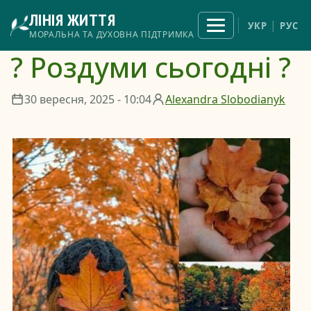
Перейти
ЛІНІЯ ЖИТТЯ
до
Відкрити
УКР
РУС
меню
основного
МОРАЛЬНА ТА ДУХОВНА ПІДТРИМКА
вмісту
? Роздуми сьогодні ?
30 вересня, 2025 - 10:04
Alexandra Slobodianyk