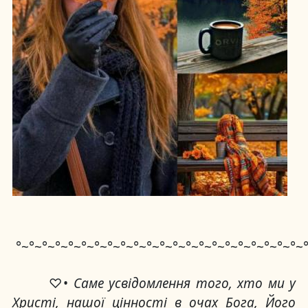
°~°~°~°~°~°~°~°~°~°~°~°~°~°~°~°~°~°~°~°~°~°~
♡•
Саме усвідомлення того, хто ми у
Христі, нашої цінності в очах Бога, Його