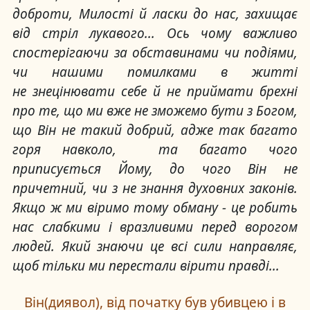
доброти, Милості й ласки до нас, захищає
від стріл лукавого... Ось чому важливо
спостерігаючи за обставинами чи подіями,
чи нашими помилками в житті
не знецінювати себе й не приймати брехні
про те, що ми вже не зможемо бути з Богом,
що Він не такий добрий, адже так багато
горя навколо, та багато чого
приписується Йому, до чого Він не
причетний, чи з не знання духовних законів.
Якщо ж ми віримо тому обману - це робить
нас слабкими і вразливими перед ворогом
людей. Який знаючи це всі сили направляє,
щоб тільки ми перестали вірити правді...
Він(диявол), від початку був убивцею і в